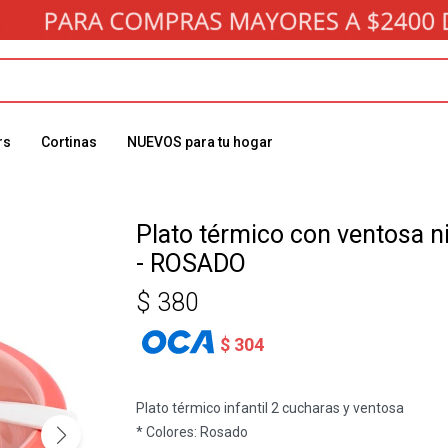
rs
Cortinas
NUEVOS para tu hogar
Plato térmico con ventosa n
- ROSADO
$
380
$
304
Plato térmico infantil 2 cucharas y ventosa
* Colores: Rosado