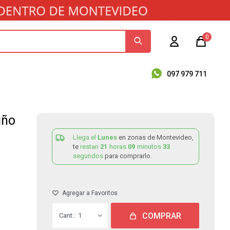
0
097 979 711
iño
Llega el
Lunes
en zonas de Montevideo,
te
restan
21
horas
09
minutos
33
segundos
para comprarlo.
COMPRAR
1