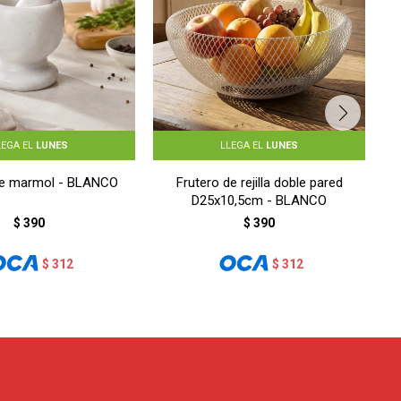
LEGA EL
LUNES
LLEGA EL
LUNES
de marmol - BLANCO
Frutero de rejilla doble pared
D25x10,5cm - BLANCO
$
390
$
390
$
312
$
312