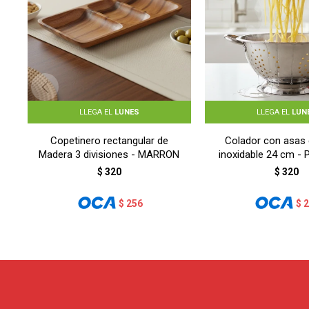
LLEGA EL
LUNES
LLEGA EL
LUN
Copetinero rectangular de
Colador con asas 
Madera 3 divisiones - MARRON
inoxidable 24 cm -
$
320
$
320
$
256
$