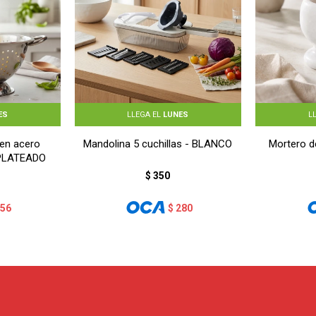
ES
LLEGA EL
LUNES
L
en acero
Mandolina 5 cuchillas - BLANCO
Mortero 
 PLATEADO
$
350
256
$
280