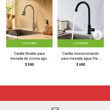
LLEGA
HOY
LLEGA
HOY
Canilla flexible para
Canilla monocomando
mesada de cocina agua
para mesada agua fría -
fría - PLATEADO
NEGRO
$
590
$
690