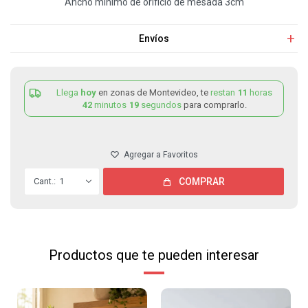
Ancho mínimo de orificio de mesada 3cm
Envíos
Llega
hoy
en zonas de Montevideo, te
restan
11
horas
42
minutos
19
segundos
para comprarlo.
1
COMPRAR
Productos que te pueden interesar