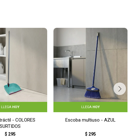
LLEGA
HOY
LLEGA
HOY
tráctil - COLORES
Escoba multiuso - AZUL
SURTIDOS
$
295
$
295