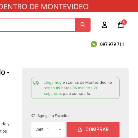
0
097 979 711
o -
Llega
hoy
en zonas de Montevideo, te
restan
09
horas
36
minutos
20
segundos
para comprarlo.
ida y
COMPRAR
1
tios