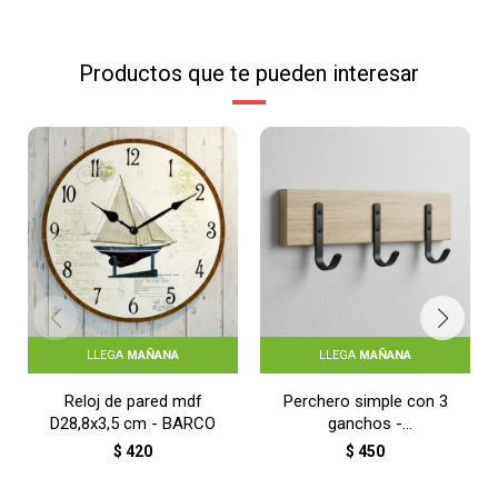
Productos que te pueden interesar
LLEGA
MAÑANA
LLEGA
MAÑANA
Reloj de pared mdf
Perchero simple con 3
D28,8x3,5 cm - BARCO
ganchos -
MADERA/NEGRO
$
420
$
450