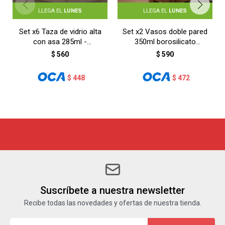
LLEGA EL
LUNES
LLEGA EL
LUNES
Set x6 Taza de vidrio alta
Set x2 Vasos doble pared
con asa 285ml -
350ml borosilicato
TRANSPARENTE
Varenna -
$
560
$
590
TRANSPARENTE
$
448
$
472
Suscríbete a nuestra newsletter
Recibe todas las novedades y ofertas de nuestra tienda.