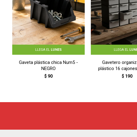
LLEGA EL
LUNES
LLEGA EL
LUN
Gaveta plástica chica Num5 -
Gavetero organiz
NEGRO
plástico 16 cajone
$
90
$
190