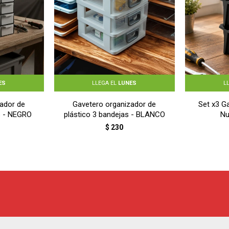
ES
LLEGA EL
LUNES
L
ador de
Gavetero organizador de
Set x3 Ga
s - NEGRO
plástico 3 bandejas - BLANCO
Nu
$
230