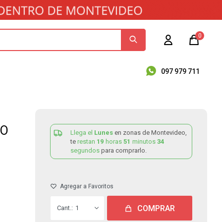
0
097 979 711
CO
Llega el
Lunes
en zonas de Montevideo,
te
restan
19
horas
51
minutos
34
segundos
para comprarlo.
COMPRAR
1