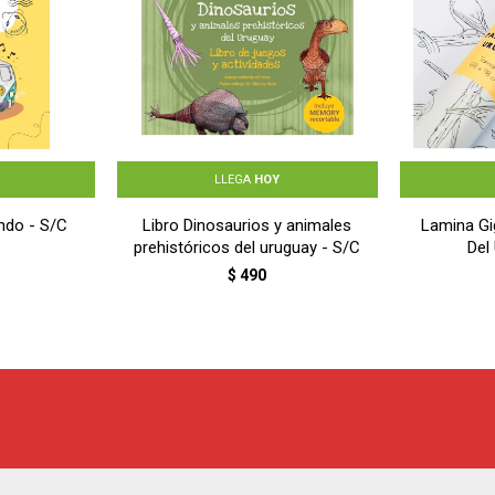
LLEGA
HOY
ndo - S/C
Libro Dinosaurios y animales
Lamina Gi
prehistóricos del uruguay - S/C
Del
$
490