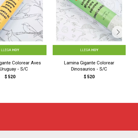
LLEGA
HOY
LLEGA
HOY
gante Colorear Aves
Lamina Gigante Colorear
 Uruguay - S/C
Dinosaurios - S/C
$
520
$
520