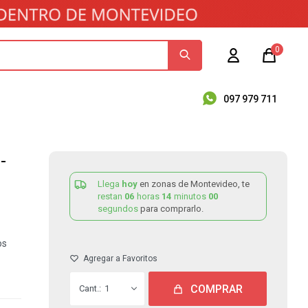
0
097 979 711
-
Llega
hoy
en zonas de Montevideo, te
restan
06
horas
14
minutos
00
segundos
para comprarlo.
os
COMPRAR
1