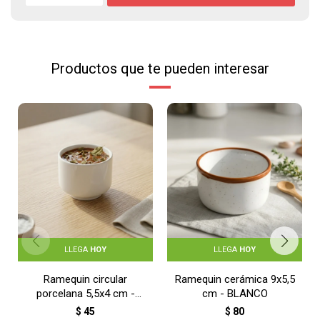
Productos que te pueden interesar
LLEGA
HOY
LLEGA
HOY
Ramequin circular
Ramequin cerámica 9x5,5
porcelana 5,5x4 cm -
cm - BLANCO
BLANCO
$
45
$
80