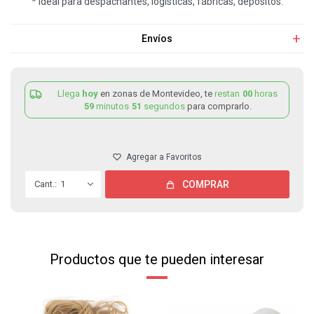
* Ideal para despachantes, logísticas, fábricas, depósitos.
Envíos
Llega
hoy
en zonas de Montevideo, te
restan
00
horas
59
minutos
51
segundos
para comprarlo.
1
COMPRAR
Productos que te pueden interesar