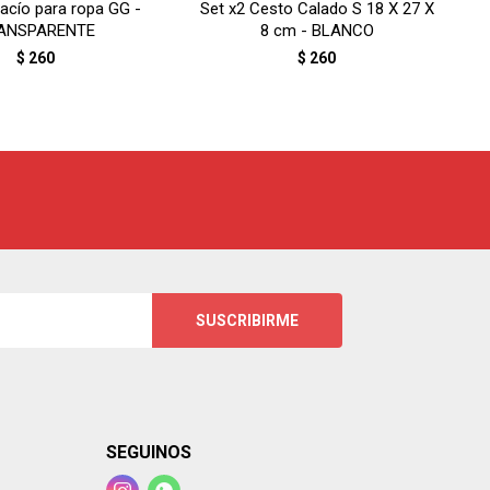
vacío para ropa GG -
Set x2 Cesto Calado S 18 X 27 X
ANSPARENTE
8 cm - BLANCO
$
260
$
260
SUSCRIBIRME
SEGUINOS