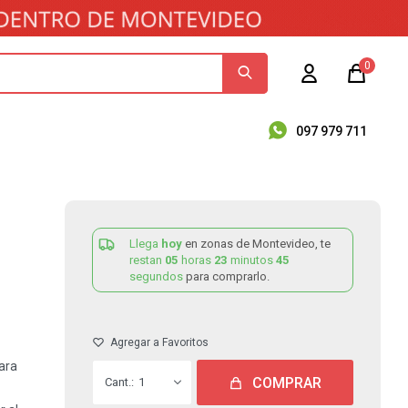
0
097 979 711
Llega
hoy
en zonas de Montevideo, te
restan
05
horas
23
minutos
45
segundos
para comprarlo.
ara
COMPRAR
1