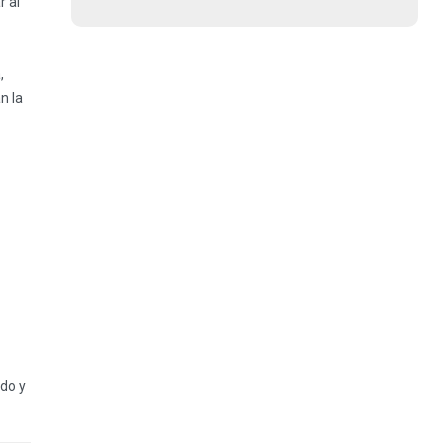
r al
,
n la
do y