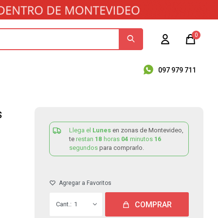
0
097 979 711
s
Llega el
Lunes
en zonas de Montevideo,
te
restan
18
horas
04
minutos
16
segundos
para comprarlo.
COMPRAR
1