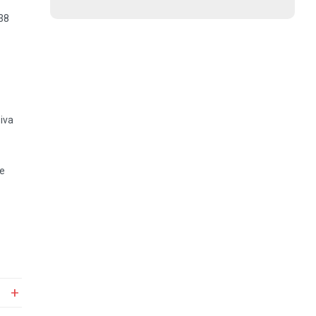
38
iva
de