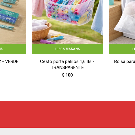
NA
LLEGA
MAÑANA
L
12 - VERDE
Cesto porta palillos 1,6 lts -
Bolsa par
TRANSPARENTE
$
100