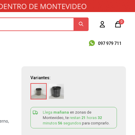
0
097 979 711
Variantes:
Llega
mañana
en zonas de
Montevideo, te
restan
21
horas
32
erno,
minutos
56
segundos
para comprarlo.