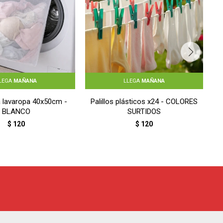
LEGA
MAÑANA
LLEGA
MAÑANA
a lavaropa 40x50cm -
Palillos plásticos x24 - COLORES
BLANCO
SURTIDOS
$
120
$
120