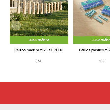
LLEGA
MAÑANA
LLEGA
MAÑA
Palillos madera x12 - SURTIDO
Palillos plástico x
$
50
$
60