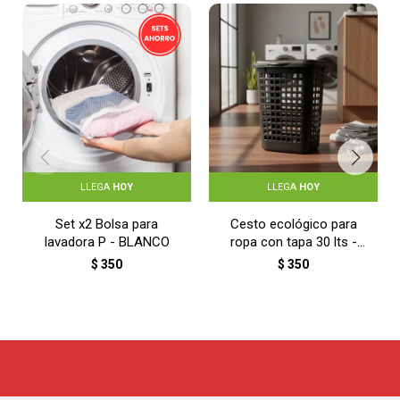
LLEGA
HOY
LLEGA
HOY
Set x2 Bolsa para
Cesto ecológico para
lavadora P - BLANCO
ropa con tapa 30 lts -
NEGRO
$
350
$
350