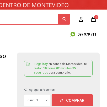
0
097 979 711
uso
Llega
hoy
en zonas de Montevideo, te
restan
10
horas
02
minutos
35
segundos
para comprarlo.
COMPRAR
1