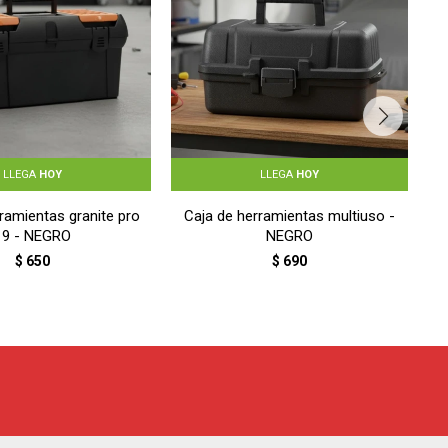
LLEGA
HOY
LLEGA
HOY
ramientas granite pro
Caja de herramientas multiuso -
19 - NEGRO
NEGRO
$
650
$
690