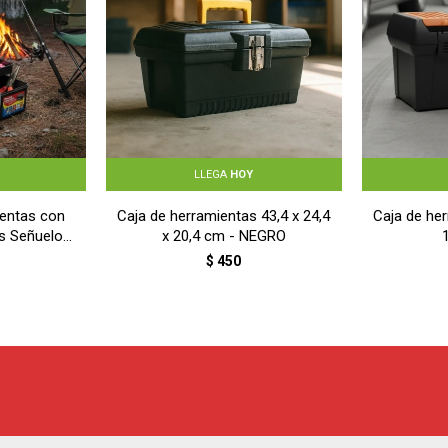
LLEGA
HOY
entas con
Caja de herramientas 43,4 x 24,4
Caja de her
es Señuelos
x 20,4 cm - NEGRO
$
450