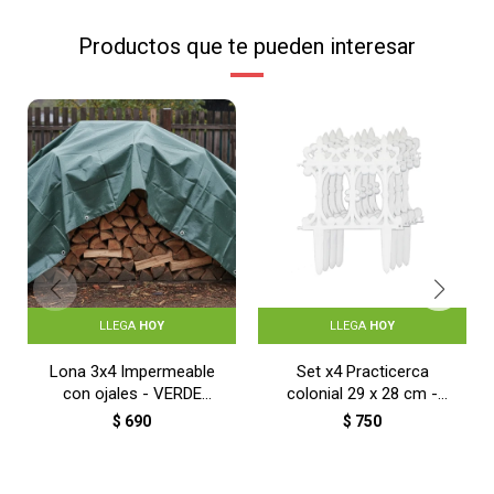
Productos que te pueden interesar
LLEGA
HOY
LLEGA
HOY
Lona 3x4 Impermeable
Set x4 Practicerca
con ojales - VERDE
colonial 29 x 28 cm -
OSCURO
BLANCO
$
690
$
750