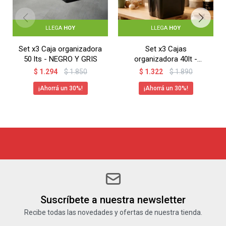
LLEGA
HOY
LLEGA
HOY
Set x3 Caja organizadora
Set x3 Cajas
50 lts - NEGRO Y GRIS
organizadora 40lt -
NEGRO
$
1.294
$
1.850
$
1.322
$
1.890
30
30
Suscríbete a nuestra newsletter
Recibe todas las novedades y ofertas de nuestra tienda.