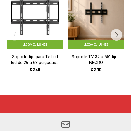
LLEGA EL
LUNES
LLEGA EL
LUNES
Soporte fijo para Tv Lcd
Soporte TV 32 a 55″ fijo -
led de 26 a 63 pulgadas -
NEGRO
NEGRO
$
340
$
390