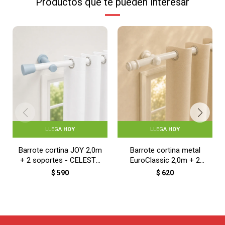
Productos que te pueden interesar
LLEGA
HOY
LLEGA
HOY
Barrote cortina JOY 2,0m
Barrote cortina metal
+ 2 soportes - CELESTE
EuroClassic 2,0m + 2
Y BLANCO
soportes - BLANCO
$
590
$
620