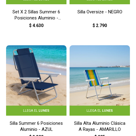
Set X 2 Sillas Summer 6
Silla Oversize - NEGRO
Posiciones Aluminio -
AZUL
$
4.630
$
2.790
LLEGA EL
LUNES
LLEGA EL
LUNES
Silla Summer 6 Posiciones
Silla Alta Aluminio Clásica
Aluminio - AZUL
A Rayas - AMARILLO