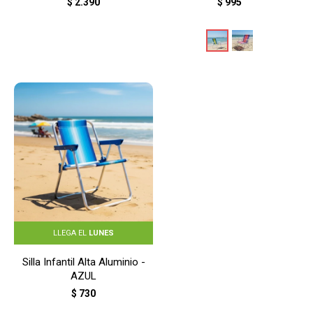
$
2.390
$
995
LLEGA EL
LUNES
Silla Infantil Alta Aluminio -
AZUL
$
730