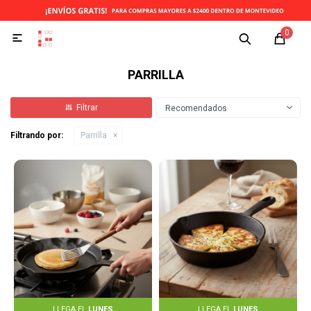
0

PARRILLA
Recomendados
Filtrando por:
Parrilla
LLEGA EL
LUNES
LLEGA EL
LUNES