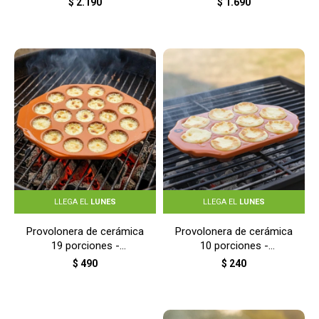
$
2.190
$
1.690
NEGRO
LLEGA EL
LUNES
LLEGA EL
LUNES
Provolonera de cerámica
Provolonera de cerámica
19 porciones -
10 porciones -
TERRACOTA
TERRACOTA
$
490
$
240