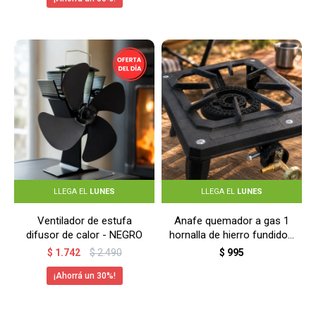
LLEGA EL
LUNES
LLEGA EL
LUNES
Ventilador de estufa
Anafe quemador a gas 1
difusor de calor - NEGRO
hornalla de hierro fundido -
NEGRO
$
1.742
$
2.490
$
995
30