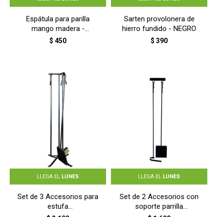
Espátula para parilla
Sarten provolonera de
mango madera -
hierro fundido - NEGRO
PLATEADO
$
450
$
390
LLEGA EL
LUNES
LLEGA EL
LUNES
Set de 3 Accesorios para
Set de 2 Accesorios con
estufa
soporte parrilla
(Pala/Cepillo/Atizador) -
(Pala/Atizador) - NEGRO