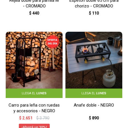
Rejilla doble para parrilla M
Espetón doble 65 cm para
- CROMADO
chorizo - CROMADO
$
440
$
110
LLEGA EL
LUNES
LLEGA EL
LUNES
Carro para leña con ruedas
Anafe doble - NEGRO
y accesorios - NEGRO
$
2.651
$
3.790
$
890
30