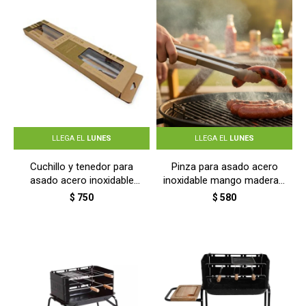
LLEGA EL
LUNES
LLEGA EL
LUNES
Cuchillo y tenedor para
Pinza para asado acero
asado acero inoxidable
inoxidable mango madera -
mango madera - MADERA
TERRACOTA
$
750
$
580