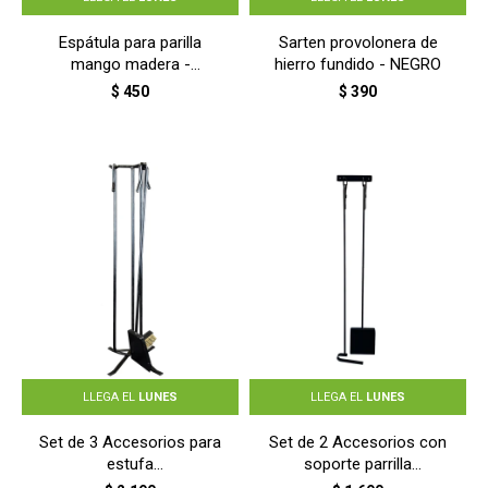
Espátula para parilla
Sarten provolonera de
mango madera -
hierro fundido - NEGRO
PLATEADO
$
450
$
390
LLEGA EL
LUNES
LLEGA EL
LUNES
Set de 3 Accesorios para
Set de 2 Accesorios con
estufa
soporte parrilla
(Pala/Cepillo/Atizador) -
(Pala/Atizador) - NEGRO