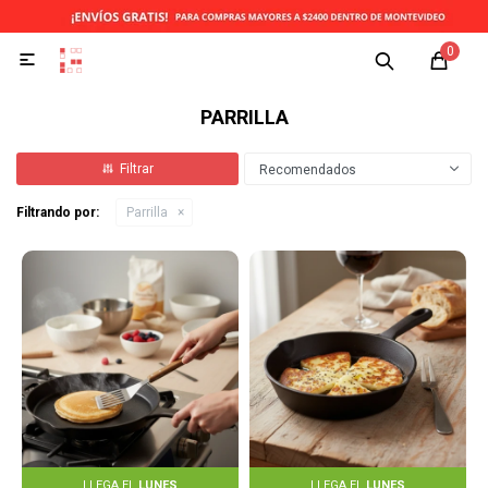
0

PARRILLA
Recomendados
Filtrando por:
Parrilla
LLEGA EL
LUNES
LLEGA EL
LUNES