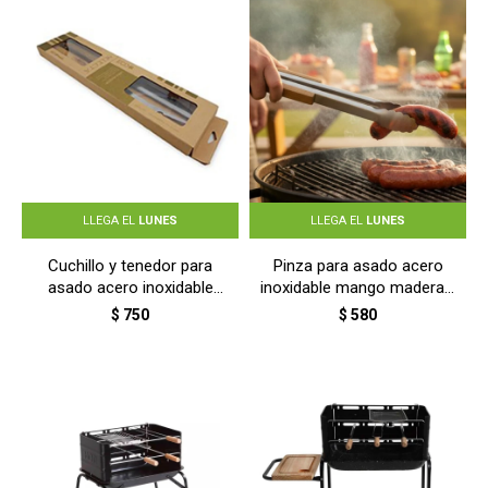
LLEGA EL
LUNES
LLEGA EL
LUNES
Cuchillo y tenedor para
Pinza para asado acero
asado acero inoxidable
inoxidable mango madera -
mango madera - MADERA
TERRACOTA
$
750
$
580