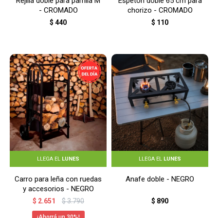
Rejilla doble para parrilla M
Espetón doble 65 cm para
- CROMADO
chorizo - CROMADO
$
440
$
110
LLEGA EL
LUNES
LLEGA EL
LUNES
Carro para leña con ruedas
Anafe doble - NEGRO
y accesorios - NEGRO
$
2.651
$
3.790
$
890
30