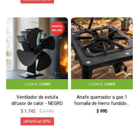
LLEGA EL
LUNES
LLEGA EL
LUNES
Ventilador de estufa
Anafe quemador a gas 1
difusor de calor - NEGRO
hornalla de hierro fundido -
NEGRO
$
1.742
$
2.490
$
995
30