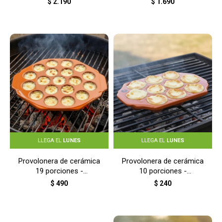
$
2.190
$
1.690
NEGRO
LLEGA EL
LUNES
LLEGA EL
LUNES
Provolonera de cerámica
Provolonera de cerámica
19 porciones -
10 porciones -
TERRACOTA
TERRACOTA
$
490
$
240