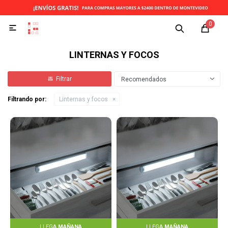
0

LINTERNAS Y FOCOS
Recomendados
Filtrando por:
Linternas y focos
LLEGA
MAÑANA
LLEGA
MAÑANA