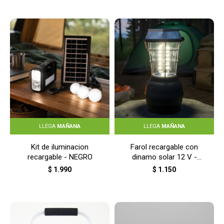
LLEGA
MAÑANA
LLEGA
MAÑANA
Kit de iluminacion
Farol recargable con
recargable - NEGRO
dinamo solar 12 V -
NEGRO
$
1.990
$
1.150