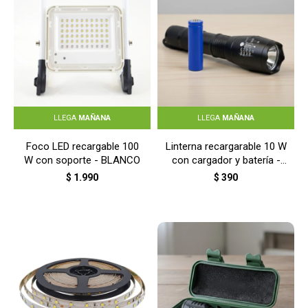
LLEGA
MAÑANA
LLEGA
MAÑANA
Foco LED recargable 100
Linterna recargarable 10 W
W con soporte - BLANCO
con cargador y batería -
NEGRO
$
1.990
$
390