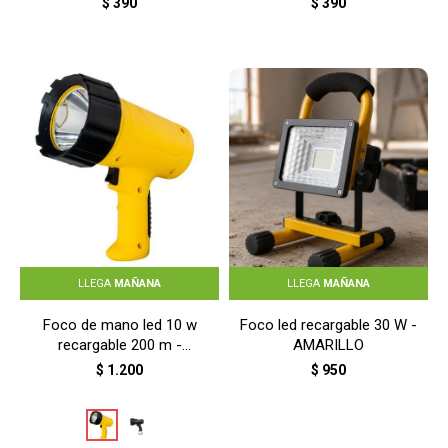
$
390
$
390
LLEGA
MAÑANA
LLEGA
MAÑANA
Foco de mano led 10 w
Foco led recargable 30 W -
recargable 200 m -
AMARILLO
AMARILLO
$
1.200
$
950