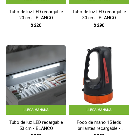
Tubo de luz LED recargable
Tubo de luz LED recargable
20 cm - BLANCO
30 cm - BLANCO
$
220
$
290
LLEGA
MAÑANA
LLEGA
MAÑANA
Tubo de luz LED recargable
Foco de mano 15 leds
50 cm - BLANCO
brillantes recargable -
Negro Naranja