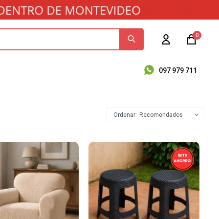
0
097 979 711
Recomendados