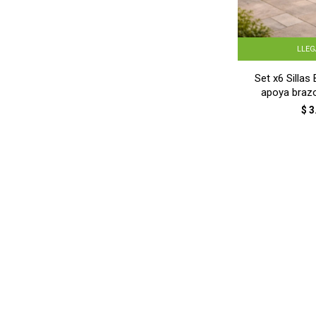
LLE
Set x6 Sillas
apoya braz
$
3