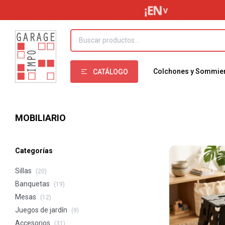
Colchones y Sommie
CATÁLOGO
MOBILIARIO
Categorías
Sillas
(20)
Banquetas
(19)
Mesas
(12)
Juegos de jardín
(9)
Accesorios
(31)