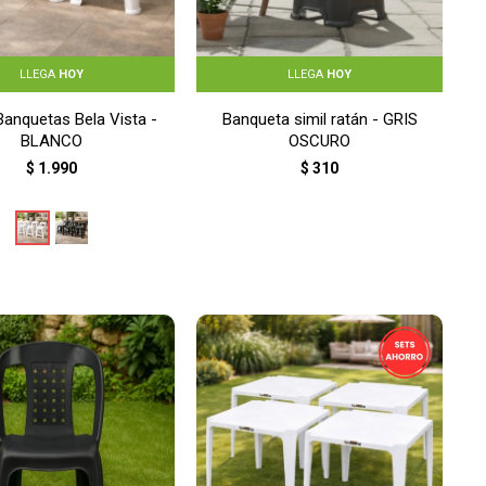
LLEGA
HOY
LLEGA
HOY
Banquetas Bela Vista -
Banqueta simil ratán - GRIS
BLANCO
OSCURO
$
1.990
$
310