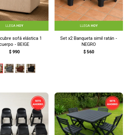
LLEGA
HOY
LLEGA
HOY
cubre sofá elástica 1
Set x2 Banqueta simil ratán -
cuerpo - BEIGE
NEGRO
$
990
$
560