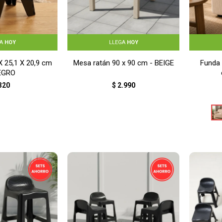
GA
HOY
LLEGA
HOY
X 25,1 X 20,9 cm
Mesa ratán 90 x 90 cm - BEIGE
Funda 
EGRO
320
$
2.990