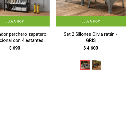
LLEGA
HOY
LLEGA
HOY
ador perchero zapatero
Set 2 Sillones Olivia ratán -
cional con 4 estantes -
GRIS
NEGRO
$
690
$
4.600