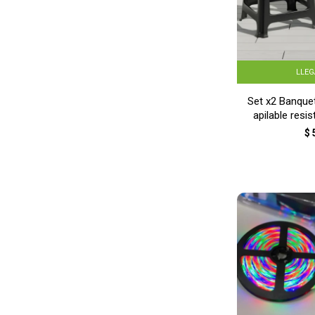
LLE
Set x2 Banque
apilable resi
$