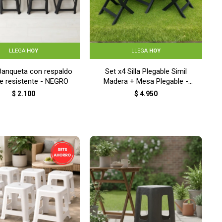
LLEGA
HOY
LLEGA
HOY
Banqueta con respaldo
Set x4 Silla Plegable Simil
le resistente - NEGRO
Madera + Mesa Plegable -
NEGRO
$
2.100
$
4.950