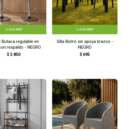
LLEGA
HOY
LLEGA
HOY
2 Butaca regulable en
Silla Bistró sin apoya brazos -
 con respaldo - NEGRO
NEGRO
$
3.850
$
695