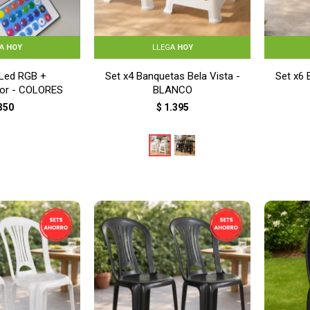
GA
HOY
LLEGA
HOY
 Led RGB +
Set x4 Banquetas Bela Vista -
Set x6 
or - COLORES
BLANCO
350
$
1.395