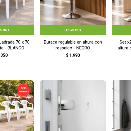
GA
HOY
LLEGA
HOY
uadrada 70 x 70
Butaca regulable en altura con
Set x
sta - BLANCO
respaldo - NEGRO
altura
.350
$
1.990