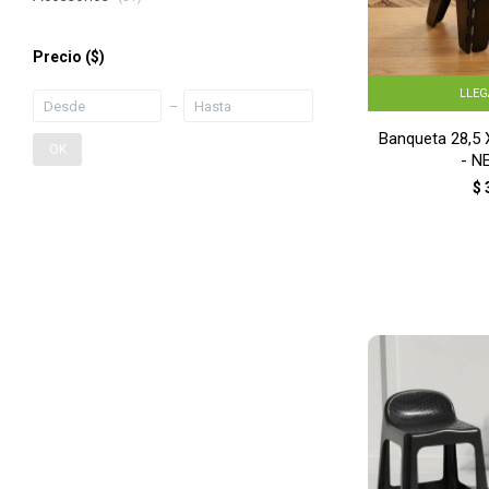
Precio
($)
LLE
Banqueta 28,5 
OK
- N
$