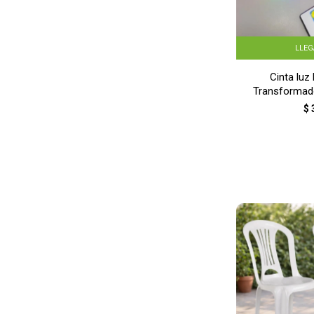
LLE
Cinta luz
Transformad
$