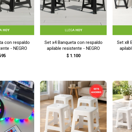
GA
HOY
LLEGA
HOY
ta con respaldo
Set x4 Banqueta con respaldo
Set x8 
stente - NEGRO
apilable resistente - NEGRO
apilab
595
$
1.100