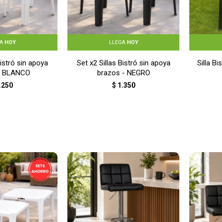
GA
HOY
LLEGA
HOY
Bistró sin apoya
Set x2 Sillas Bistró sin apoya
Silla B
- BLANCO
brazos - NEGRO
.250
$
1.350