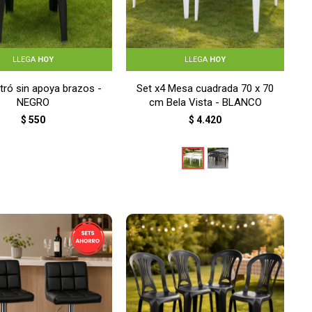
LLEGA
HOY
LLEGA
HOY
istró sin apoya brazos -
Set x4 Mesa cuadrada 70 x 70
NEGRO
cm Bela Vista - BLANCO
$
550
$
4.420