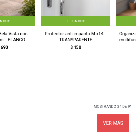
GA
HOY
LLEGA
HOY
 Bela Vista con
Protector anti impacto M x14 -
Organiz
os - BLANCO
TRANSPARENTE
multifun
.690
$
150
MOSTRANDO
24
DE
91
VER MÁS