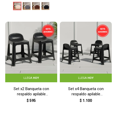
LLEGA
HOY
LLEGA
HOY
Set x2 Banqueta con
Set x4 Banqueta con
respaldo apilable
respaldo apilable
resistente - NEGRO
resistente - NEGRO
$
595
$
1.100