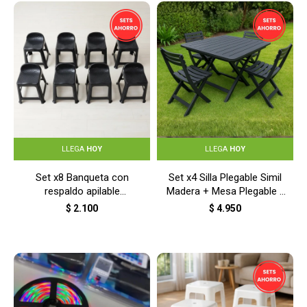
LLEGA
HOY
LLEGA
HOY
Set x8 Banqueta con
Set x4 Silla Plegable Simil
respaldo apilable
Madera + Mesa Plegable -
resistente - NEGRO
NEGRO
$
2.100
$
4.950