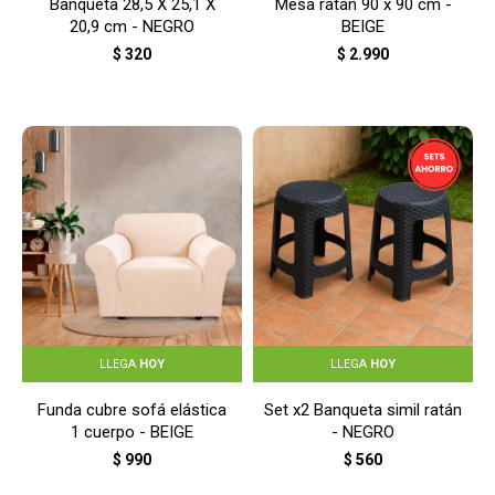
Banqueta 28,5 X 25,1 X
Mesa ratán 90 x 90 cm -
20,9 cm - NEGRO
BEIGE
$
320
$
2.990
LLEGA
HOY
LLEGA
HOY
Funda cubre sofá elástica
Set x2 Banqueta simil ratán
1 cuerpo - BEIGE
- NEGRO
$
990
$
560