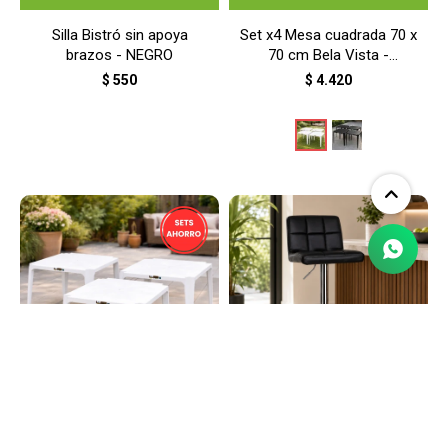
Silla Bistró sin apoya
Set x4 Mesa cuadrada 70 x
brazos - NEGRO
70 cm Bela Vista -
BLANCO
$
550
$
4.420
LLEGA
HOY
LLEGA
HOY