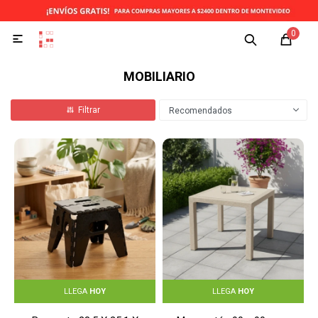
0

MOBILIARIO
Recomendados
LLEGA
HOY
LLEGA
HOY