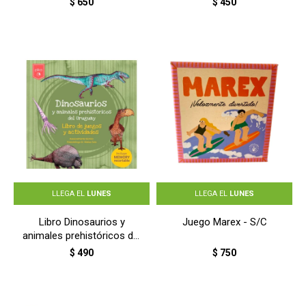
$
650
$
450
LLEGA EL
LUNES
LLEGA EL
LUNES
Libro Dinosaurios y
Juego Marex - S/C
animales prehistóricos del
uruguay - S/C
$
490
$
750