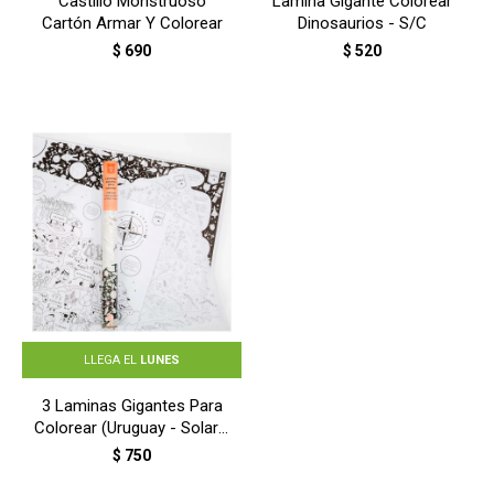
Castillo Monstruoso
Lamina Gigante Colorear
Cartón Armar Y Colorear
Dinosaurios - S/C
$
690
$
520
LLEGA EL
LUNES
3 Laminas Gigantes Para
Colorear (Uruguay - Solar -
Dinosaurios) - S/C
$
750