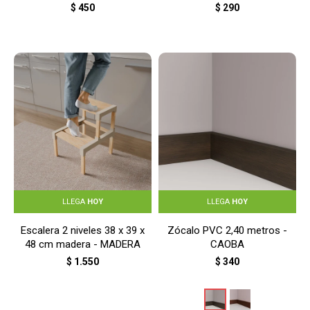
$
450
$
290
LLEGA
HOY
LLEGA
HOY
Escalera 2 niveles 38 x 39 x
Zócalo PVC 2,40 metros -
48 cm madera - MADERA
CAOBA
$
1.550
$
340