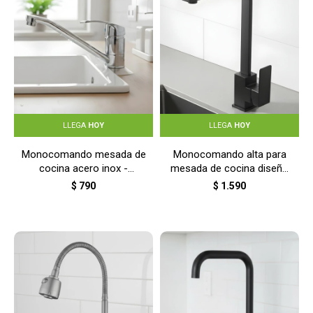
LLEGA
HOY
LLEGA
HOY
Monocomando mesada de
Monocomando alta para
cocina acero inox -
mesada de cocina diseño
PLATEADO
minimalista - NEGRO MATE
$
790
$
1.590