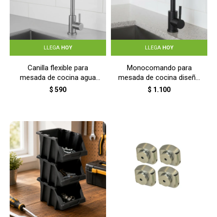
LLEGA
HOY
LLEGA
HOY
Canilla flexible para
Monocomando para
mesada de cocina agua
mesada de cocina diseño
fría - PLATEADO
nórdico - NEGRO MATE
$
590
$
1.100