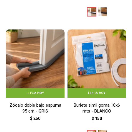
LLEGA
HOY
LLEGA
HOY
Zócalo doble bajo espuma
Burlete simil goma 10x6
95 cm - GRIS
mts - BLANCO
$
250
$
150