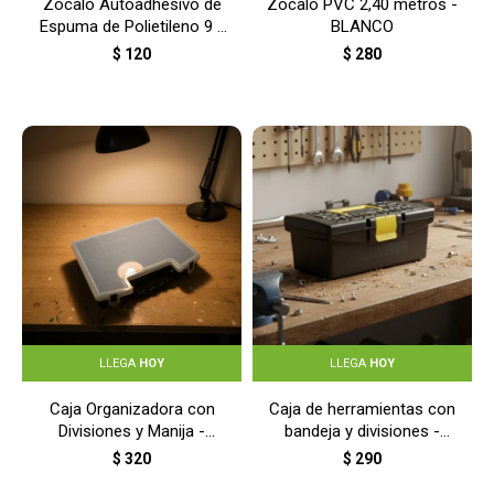
Zócalo Autoadhesivo de
Zócalo PVC 2,40 metros -
Espuma de Polietileno 9 x
BLANCO
230 cm - BLANCO
$
120
$
280
LLEGA
HOY
LLEGA
HOY
Caja Organizadora con
Caja de herramientas con
Divisiones y Manija -
bandeja y divisiones -
TRANSPARENTE
NEGRO
$
320
$
290