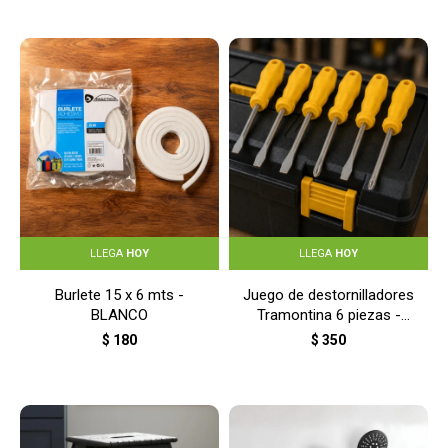
LLEGA
HOY
LLEGA
HOY
Burlete 15 x 6 mts -
Juego de destornilladores
BLANCO
Tramontina 6 piezas -
AMARILLO
$
180
$
350