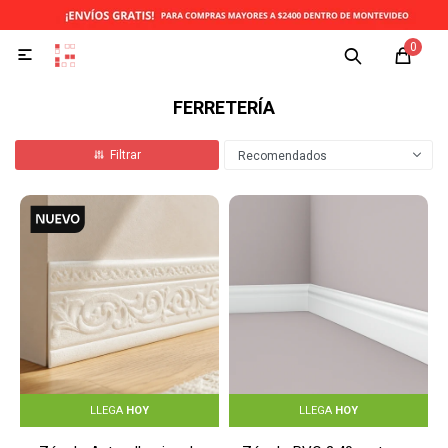
0

FERRETERÍA
Recomendados
LLEGA
HOY
LLEGA
HOY