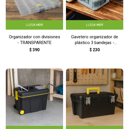
LLEGA
HOY
LLEGA
HOY
Organizador con divisiones
Gavetero organizador de
- TRANSPARENTE
plástico 3 bandejas -
BLANCO
$
390
$
230