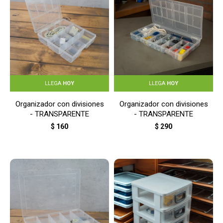
LLEGA
HOY
LLEGA
HOY
Organizador con divisiones
Organizador con divisiones
- TRANSPARENTE
- TRANSPARENTE
$
160
$
290