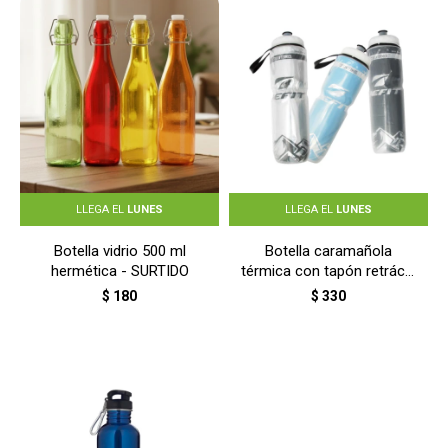
LLEGA EL
LUNES
LLEGA EL
LUNES
Botella vidrio 500 ml
Botella caramañola
hermética - SURTIDO
térmica con tapón retráctil
700 ml - COLORES
$
180
$
330
SURTIDOS