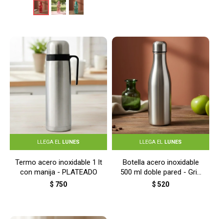
LLEGA EL
LUNES
LLEGA EL
LUNES
Termo acero inoxidable 1 lt
Botella acero inoxidable
con manija - PLATEADO
500 ml doble pared - Gris
metalizado
$
750
$
520