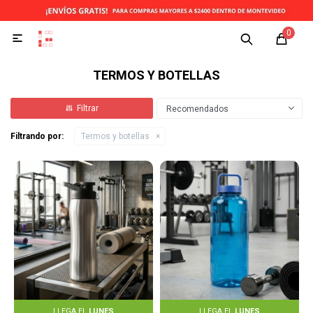
0

TERMOS Y BOTELLAS
Recomendados
Filtrando por:
Termos y botellas
LLEGA EL
LUNES
LLEGA EL
LUNES