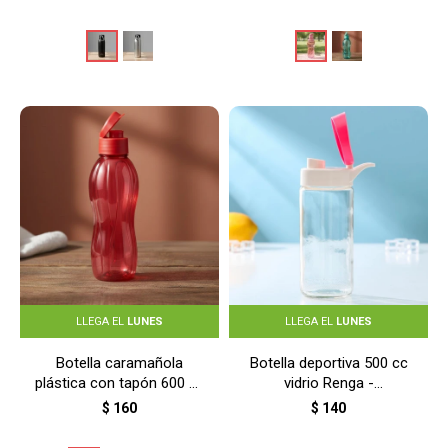
LLEGA EL
LUNES
LLEGA EL
LUNES
Botella caramañola
Botella deportiva 500 cc
plástica con tapón 600 ml
vidrio Renga -
- ROJO
TRANSPARENTE
$
160
$
140