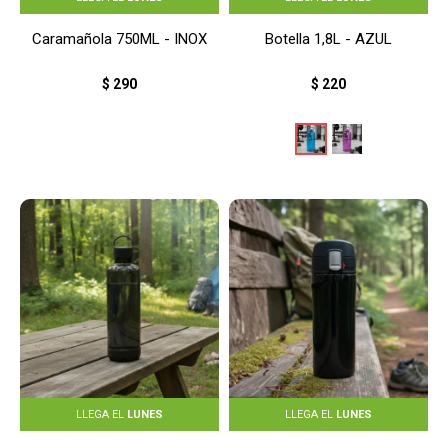
Caramañola 750ML - INOX
Botella 1,8L - AZUL
$
290
$
220
LLEGA EL
LUNES
LLEGA EL
LUNES