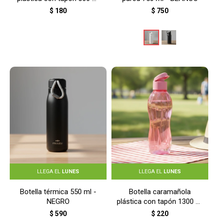
- CELESTE
$
180
$
750
LLEGA EL
LUNES
LLEGA EL
LUNES
Botella térmica 550 ml -
Botella caramañola
NEGRO
plástica con tapón 1300 ml
- ROSADO
$
590
$
220