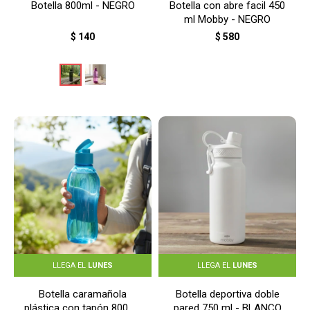
Botella 800ml - NEGRO
Botella con abre facil 450
ml Mobby - NEGRO
$
140
$
580
LLEGA EL
LUNES
LLEGA EL
LUNES
Botella caramañola
Botella deportiva doble
plástica con tapón 800 ml
pared 750 ml - BLANCO