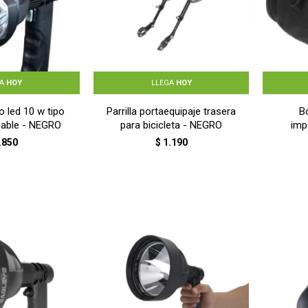
GA
HOY
LLEGA
HOY
 led 10 w tipo
Parrilla portaequipaje trasera
B
gable - NEGRO
para bicicleta - NEGRO
imp
.850
$
1.190