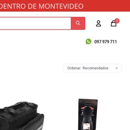
0
097 979 711
Recomendados