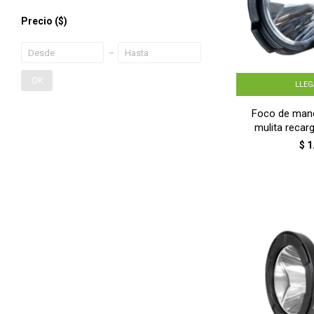
Precio
($)
OK
LLE
Foco de mano
mulita recar
$
1