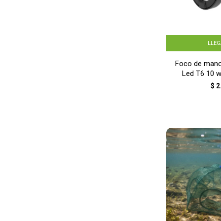
LLE
Foco de mano 
Led T6 10 w
NE
$
2