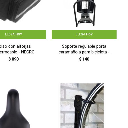
LLEGA
HOY
LLEGA
HOY
olso con alforjas
Soporte regulable porta
ermeable - NEGRO
caramañola para bicicleta -
NEGRO
$
890
$
140