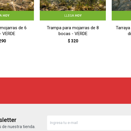
GA
HOY
LLEGA
HOY
mojarras de 6
Trampa para mojarras de 8
Tarraya
- VERDE
bocas - VERDE
d
290
$
320
letter
 de nuestra tienda.