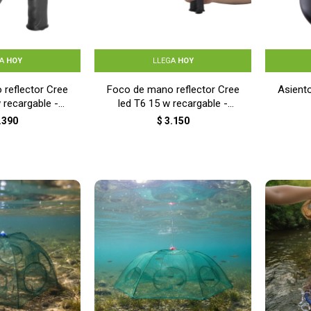
GA
HOY
LLEGA
HOY
reflector Cree
Foco de mano reflector Cree
Asiento 
 recargable -
led T6 15 w recargable -
GRO
NEGRO
.390
$
3.150