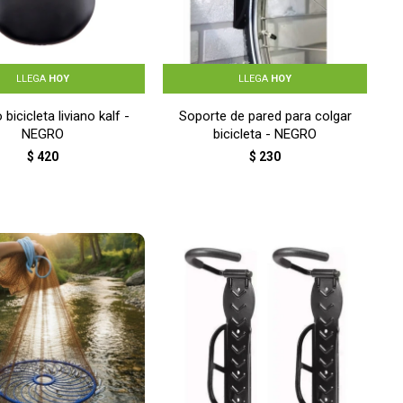
LLEGA
HOY
LLEGA
HOY
bicicleta liviano kalf -
Soporte de pared para colgar
NEGRO
bicicleta - NEGRO
$
420
$
230