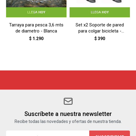
LLEGA
HOY
LLEGA
HOY
Tarraya para pesca 3,6 mts
Set x2 Soporte de pared
de diametro - Blanca
para colgar bicicleta -
NEGRO
$
1.290
$
390
Suscríbete a nuestra newsletter
Recibe todas las novedades y ofertas de nuestra tienda.