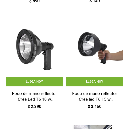
$
890
$
140
LLEGA
HOY
LLEGA
HOY
Foco de mano reflector
Foco de mano reflector
Cree Led T6 10 w
Cree led T6 15 w
recargable - NEGRO
recargable - NEGRO
$
2.390
$
3.150