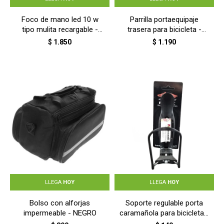
Foco de mano led 10 w
Parrilla portaequipaje
tipo mulita recargable -
trasera para bicicleta -
NEGRO
NEGRO
$
1.850
$
1.190
LLEGA
HOY
LLEGA
HOY
Bolso con alforjas
Soporte regulable porta
impermeable - NEGRO
caramañola para bicicleta -
NEGRO