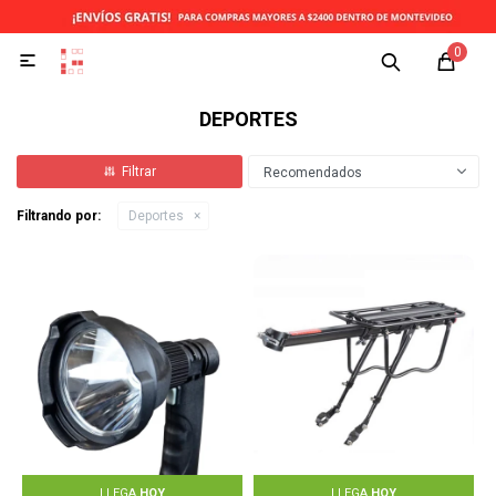
0

DEPORTES
Recomendados
Filtrando por:
Deportes
LLEGA
HOY
LLEGA
HOY