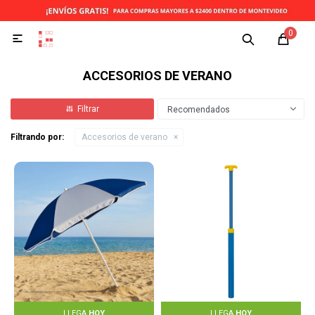
0

ACCESORIOS DE VERANO
Recomendados
Filtrando por:
Accesorios de verano
LLEGA
HOY
LLEGA
HOY