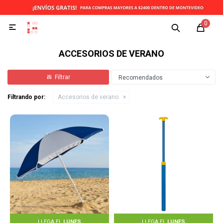
0

ACCESORIOS DE VERANO
Recomendados
Filtrando por:
Accesorios de verano
LLEGA EL
LUNES
LLEGA EL
LUNES