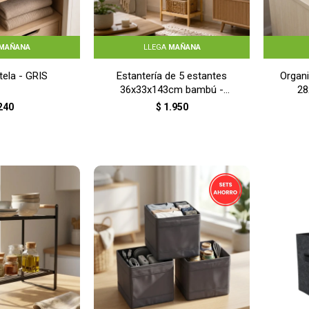
MAÑANA
LLEGA
MAÑANA
tela - GRIS
Estantería de 5 estantes
Organi
36x33x143cm bambú -
28
NATURAL
240
$
1.950