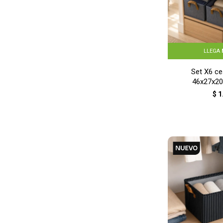
LLEGA
Set X6 ce
46x27x20
$
1