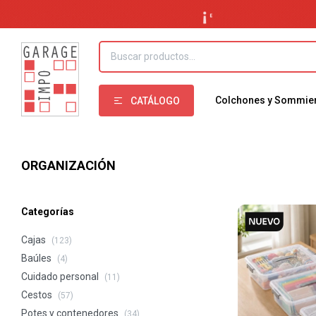
Colchones y Sommie
CATÁLOGO
ORGANIZACIÓN
Categorías
Cajas
(123)
Baúles
(4)
Cuidado personal
(11)
Cestos
(57)
Potes y contenedores
(34)