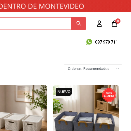
0
097 979 711
Recomendados