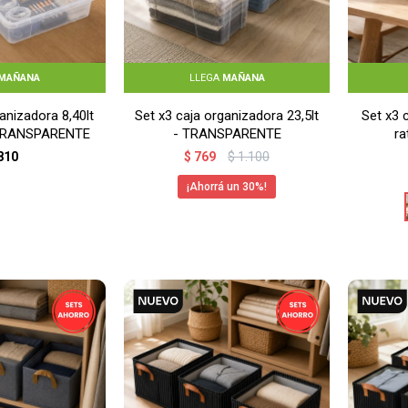
MAÑANA
LLEGA
MAÑANA
anizadora 8,40lt
Set x3 caja organizadora 23,5lt
Set x3 
 TRANSPARENTE
- TRANSPARENTE
r
810
$
769
$
1.100
30