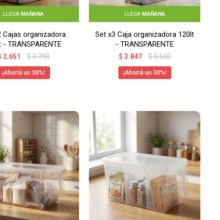
LLEGA
MAÑANA
LLEGA
MAÑANA
2 Cajas organizadora
Set x3 Caja organizadora 120lt
lt - TRANSPARENTE
- TRANSPARENTE
$
2.651
$
3.790
$
3.847
$
5.500
30
30