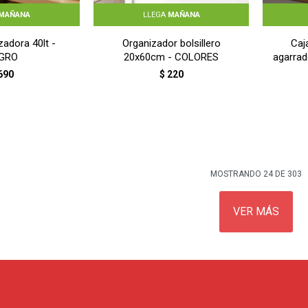
MAÑANA
LLEGA
MAÑANA
zadora 40lt -
Organizador bolsillero
Caj
GRO
20x60cm - COLORES
agarrad
c
690
$
220
MOSTRANDO
24
DE
303
VER MÁS