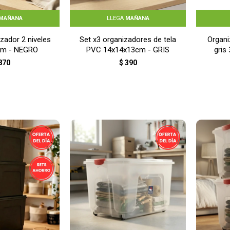
MAÑANA
LLEGA
MAÑANA
zador 2 niveles
Set x3 organizadores de tela
Organi
cm - NEGRO
PVC 14x14x13cm - GRIS
gris
870
$
390