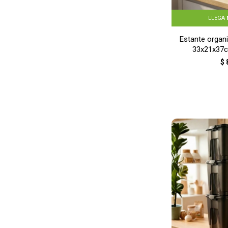
LLEGA
Estante organi
33x21x37
$