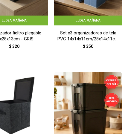
LLEGA
MAÑANA
LLEGA
MAÑANA
zador fieltro plegable
Set x3 organizadores de tela
x28x13cm - GRIS
PVC 14x14x11cm/28x14x11cm
- CELESTE
$
320
$
350