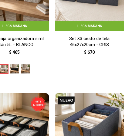
LLEGA
MAÑANA
LLEGA
MAÑANA
caja organizadora simil
Set X3 cesto de tela
atán 5L - BLANCO
46x27x20cm - GRIS
$
465
$
670