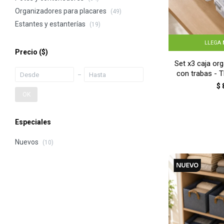
Organizadores para placares
(49)
Estantes y estanterías
(19)
LLEGA
Precio
($)
Set x3 caja org
con trabas -
$
OK
Especiales
Nuevos
(10)