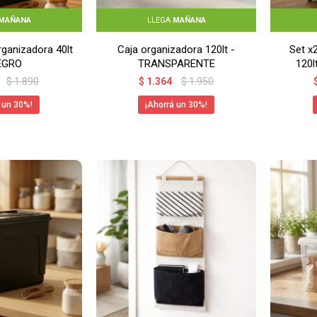
MAÑANA
LLEGA
MAÑANA
rganizadora 40lt
Caja organizadora 120lt -
Set x
EGRO
TRANSPARENTE
120
$
1.890
$
1.364
$
1.950
30
30