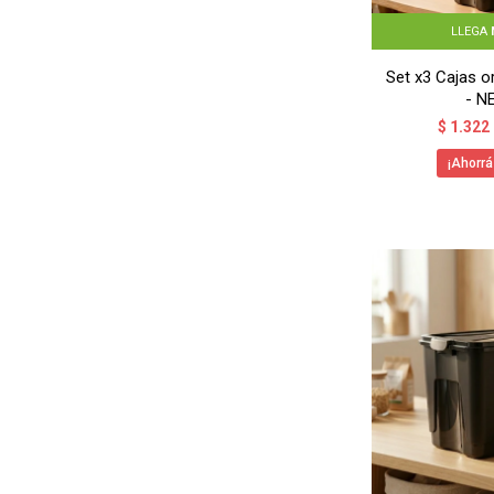
LLEGA
Set x3 Cajas o
- N
$
1.322