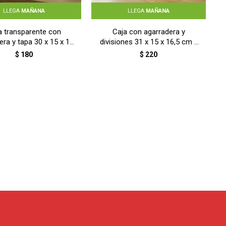
LLEGA
MAÑANA
LLEGA
MAÑANA
a transparente con
Caja con agarradera y
era y tapa 30 x 15 x 15
divisiones 31 x 15 x 16,5 cm -
m - TRASLUCIDO
TRASLUCIDO
$
180
$
220