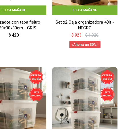
LLEGA
MAÑANA
LLEGA
MAÑANA
zador con tapa fieltro
Set x2 Caja organizadora 40lt -
 30x30x30cm - GRIS
NEGRO
$
420
$
923
$
1.320
30