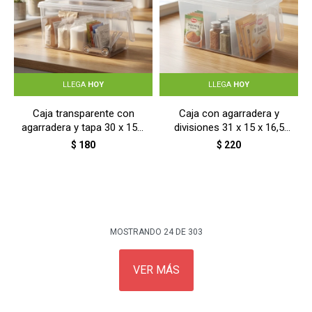
LLEGA
HOY
LLEGA
HOY
Caja transparente con
Caja con agarradera y
agarradera y tapa 30 x 15 x
divisiones 31 x 15 x 16,5
15 cm - TRASLUCIDO
cm - TRASLUCIDO
$
180
$
220
MOSTRANDO
24
DE
303
VER MÁS