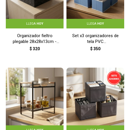
LLEGA
HOY
LLEGA
HOY
Organizador fieltro
Set x3 organizadores de
plegable 28x28x13cm -
tela PVC
GRIS
14x14x11cm/28x14x11cm
$
320
$
350
- CELESTE