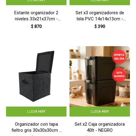
LLEGA
HOY
LLEGA
HOY
Estante organizador 2
Set x3 organizadores de
niveles 33x21x37cm -
tela PVC 14x14x13cm -
NEGRO
GRIS
$
870
$
390
LLEGA
HOY
LLEGA
HOY
Organizador con tapa
Set x2 Caja organizadora
fieltro gris 30x30x30cm -
40lt - NEGRO