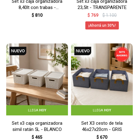
Set x3 caja organizadora
Set x3 caja organizadora
8,40lt con trabas -
23,5lt - TRANSPARENTE
TRANSPARENTE
$
810
$
769
$
1.100
30
LLEGA
HOY
LLEGA
HOY
Set x3 caja organizadora
Set X3 cesto de tela
simil ratán 5L - BLANCO
46x27x20cm - GRIS
$
465
$
670