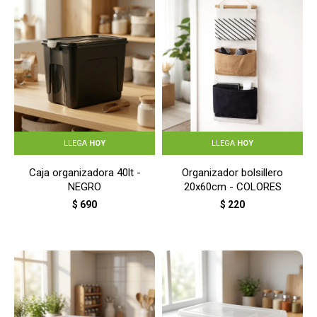
LLEGA
HOY
LLEGA
HOY
Caja organizadora 40lt -
Organizador bolsillero
NEGRO
20x60cm - COLORES
$
690
$
220