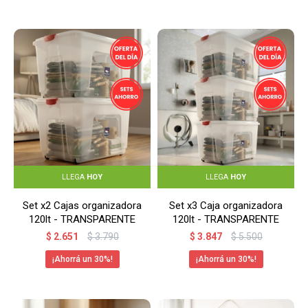
LLEGA
HOY
LLEGA
HOY
Set x2 Cajas organizadora
Set x3 Caja organizadora
120lt - TRANSPARENTE
120lt - TRANSPARENTE
$
2.651
$
3.790
$
3.847
$
5.500
30
30