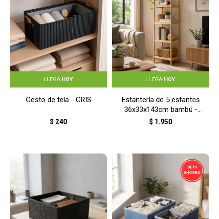
LLEGA
HOY
LLEGA
HOY
Cesto de tela - GRIS
Estantería de 5 estantes
36x33x143cm bambú -
NATURAL
$
240
$
1.950