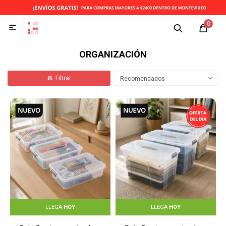
0

ORGANIZACIÓN
Recomendados
LLEGA
HOY
LLEGA
HOY