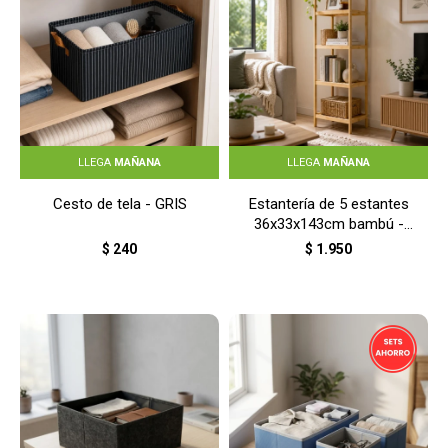
LLEGA
MAÑANA
LLEGA
MAÑANA
Cesto de tela - GRIS
Estantería de 5 estantes
36x33x143cm bambú -
NATURAL
$
240
$
1.950