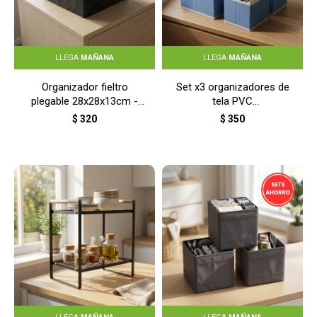
LLEGA
MAÑANA
LLEGA
MAÑANA
Organizador fieltro
Set x3 organizadores de
plegable 28x28x13cm -
tela PVC
GRIS
14x14x11cm/28x14x11cm
$
320
$
350
- CELESTE