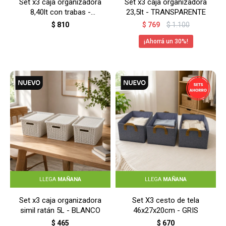
Set x3 caja organizadora
Set x3 caja organizadora
8,40lt con trabas -
23,5lt - TRANSPARENTE
TRANSPARENTE
$
810
$
769
$
1.100
30
LLEGA
MAÑANA
LLEGA
MAÑANA
Set x3 caja organizadora
Set X3 cesto de tela
simil ratán 5L - BLANCO
46x27x20cm - GRIS
$
465
$
670