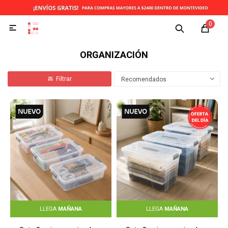
0

ORGANIZACIÓN
Recomendados
LLEGA
MAÑANA
LLEGA
MAÑANA