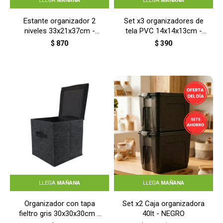
LLEGA
MAÑANA
LLEGA
MAÑANA
Estante organizador 2
Set x3 organizadores de
niveles 33x21x37cm -
tela PVC 14x14x13cm -
NEGRO
GRIS
$
870
$
390
LLEGA
MAÑANA
LLEGA
MAÑANA
Organizador con tapa
Set x2 Caja organizadora
fieltro gris 30x30x30cm -
40lt - NEGRO