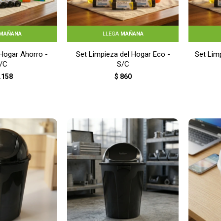
MAÑANA
LLEGA
MAÑANA
Hogar Ahorro -
Set Limpieza del Hogar Eco -
Set Lim
/C
S/C
.158
$
860