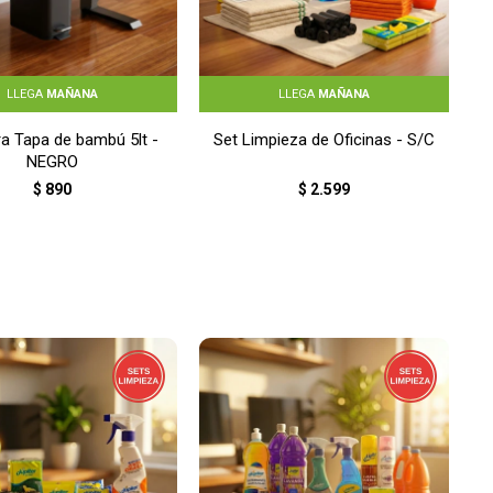
LLEGA
MAÑANA
LLEGA
MAÑANA
a Tapa de bambú 5lt -
Set Limpieza de Oficinas - S/C
NEGRO
$
890
$
2.599