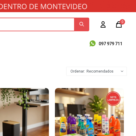
0
097 979 711
Recomendados