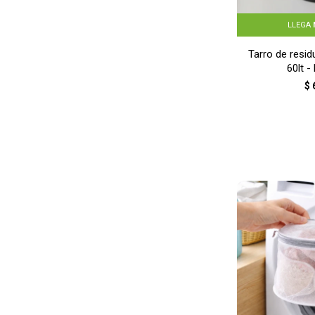
LLEGA
Tarro de resid
60lt 
$