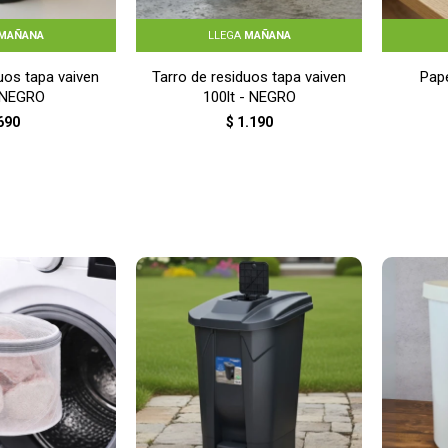
MAÑANA
LLEGA
MAÑANA
uos tapa vaiven
Tarro de residuos tapa vaiven
Pape
- NEGRO
100lt - NEGRO
690
$
1.190