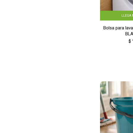
LLEGA
Bolsa para lav
BL
$