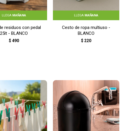
LLEGA
MAÑANA
LLEGA
MAÑANA
de residuos con pedal
Cesto de ropa multiuso -
25lt - BLANCO
BLANCO
$
490
$
220