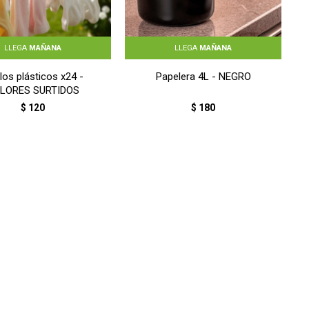
LLEGA
MAÑANA
LLEGA
MAÑANA
llos plásticos x24 -
Papelera 4L - NEGRO
LORES SURTIDOS
$
120
$
180