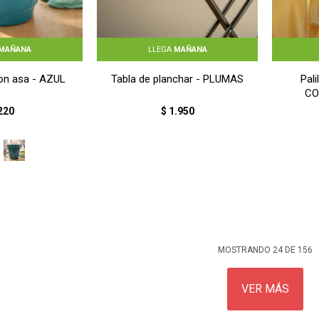
MAÑANA
LLEGA
MAÑANA
con asa - AZUL
Tabla de planchar - PLUMAS
Pali
CO
220
$
1.950
MOSTRANDO
24
DE
156
VER MÁS