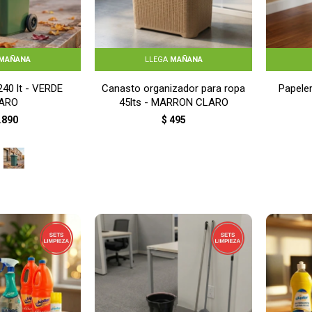
MAÑANA
LLEGA
MAÑANA
40 lt - VERDE
Canasto organizador para ropa
Papeler
ARO
45lts - MARRON CLARO
.890
$
495