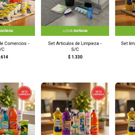
MAÑANA
LLEGA
MAÑANA
de Comercios -
Set Articulos de Limpieza -
Set li
/C
S/C
.614
$
1.330