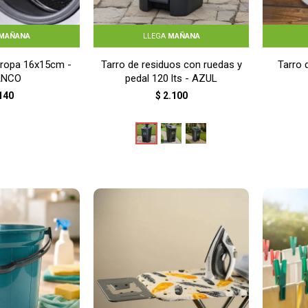
MAÑANA
LLEGA
MAÑANA
aropa 16x15cm -
Tarro de residuos con ruedas y
Tarro 
ANCO
pedal 120 lts - AZUL
140
$
2.100