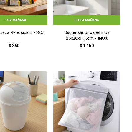
LLEGA
MAÑANA
LLEGA
MAÑANA
pieza Reposición - S/C
Dispensador papel inox
25x26x11,5cm - INOX
$
860
$
1.150