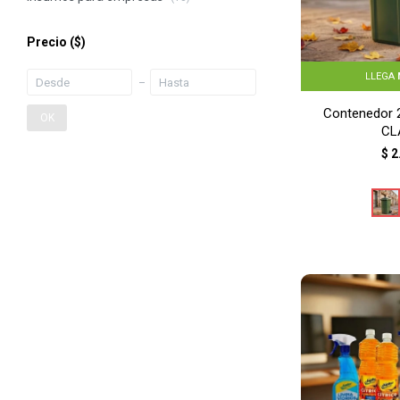
Precio
($)
LLEGA
Contenedor 2
OK
CL
$
2