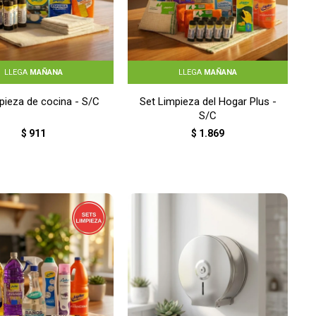
LLEGA
MAÑANA
LLEGA
MAÑANA
mpieza de cocina - S/C
Set Limpieza del Hogar Plus -
S/C
$
911
$
1.869