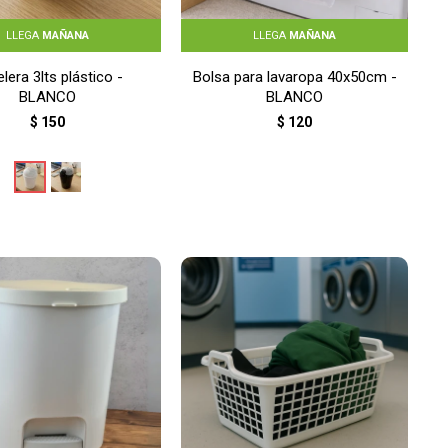
LLEGA
MAÑANA
LLEGA
MAÑANA
lera 3lts plástico -
Bolsa para lavaropa 40x50cm -
BLANCO
BLANCO
$
150
$
120