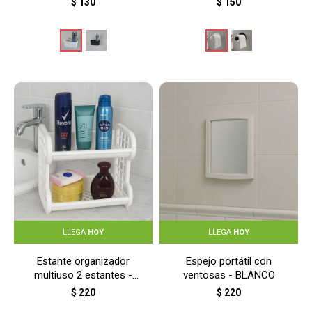
$
130
$
150
LLEGA
HOY
LLEGA
HOY
Estante organizador
Espejo portátil con
multiuso 2 estantes -
ventosas - BLANCO
BLANCO
$
220
$
220