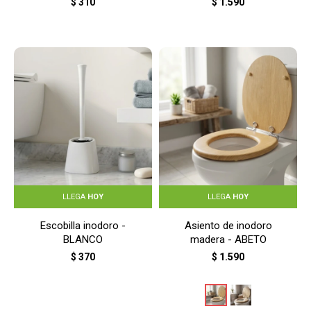
$
310
$
1.590
LLEGA
HOY
LLEGA
HOY
Escobilla inodoro -
Asiento de inodoro
BLANCO
madera - ABETO
$
370
$
1.590