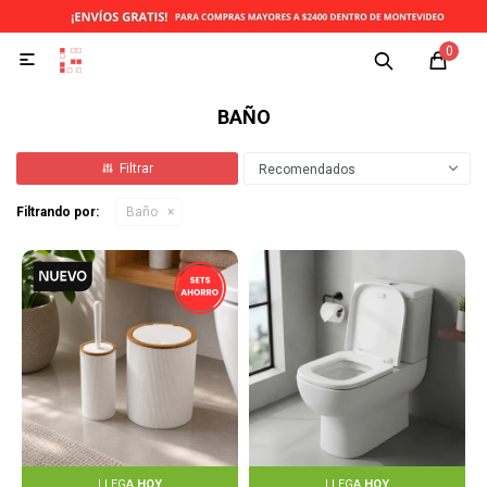
0

BAÑO
Recomendados
Filtrando por:
Baño
LLEGA
HOY
LLEGA
HOY