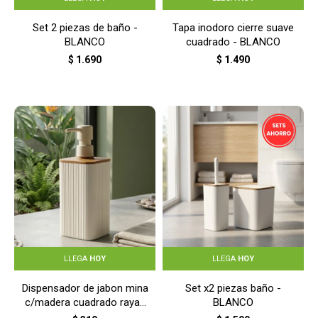
Set 2 piezas de baño -
Tapa inodoro cierre suave
BLANCO
cuadrado - BLANCO
$
1.690
$
1.490
LLEGA
HOY
LLEGA
HOY
Dispensador de jabon mina
Set x2 piezas baño -
c/madera cuadrado rayas
BLANCO
- BLANCO