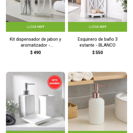
LLEGA
HOY
LLEGA
HOY
Kit dispensador de jabon y
Esquinero de baño 3
aromatizador -
estante - BLANCO
TRANSPARENTE
$
490
$
550