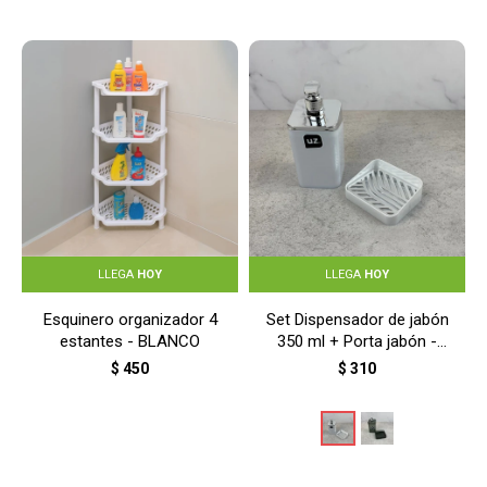
LLEGA
HOY
LLEGA
HOY
Esquinero organizador 4
Set Dispensador de jabón
estantes - BLANCO
350 ml + Porta jabón -
BLANCO
$
450
$
310