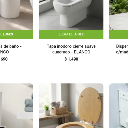
EL
LUNES
LLEGA EL
LUNES
as de baño -
Tapa inodoro cierre suave
Dispe
ANCO
cuadrado - BLANCO
c/mad
.690
$
1.490