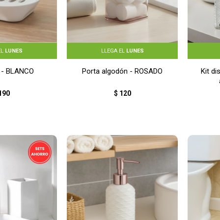
EL
LUNES
LLEGA EL
LUNES
 - BLANCO
Porta algodón - ROSADO
Kit d
190
$
120