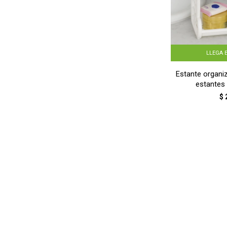
LLEGA 
Estante organi
estantes
$