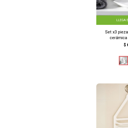
LLEGA 
Set x3 piez
cerámica
$