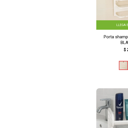
LLEGA 
Porta shamp
BL
$