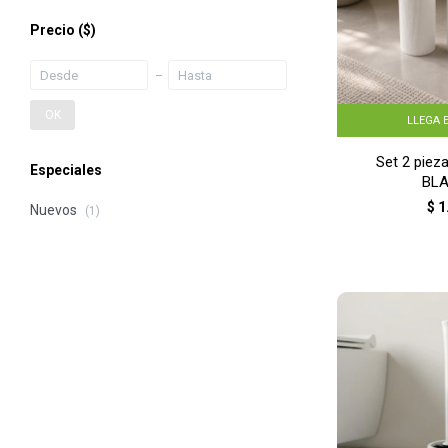
Precio
($)
OK
LLEGA 
Set 2 piez
Especiales
BL
$
1
Nuevos
(1)