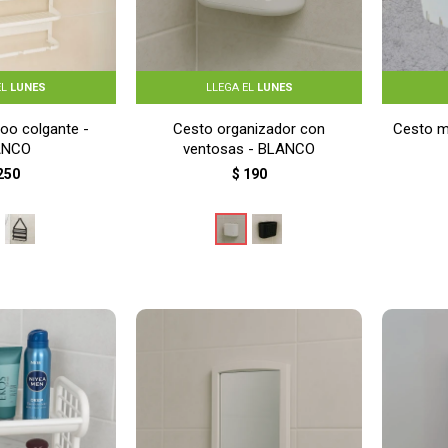
EL
LUNES
LLEGA EL
LUNES
oo colgante -
Cesto organizador con
Cesto m
ANCO
ventosas - BLANCO
250
$
190