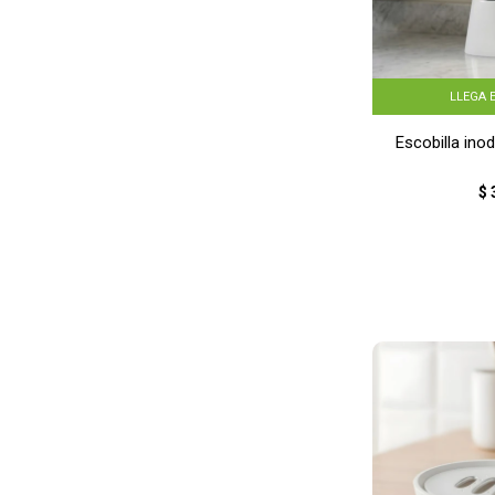
LLEGA 
Escobilla in
$