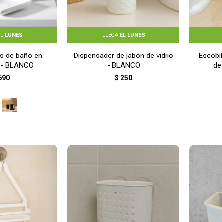
EL
LUNES
LLEGA EL
LUNES
as de baño en
Dispensador de jabón de vidrio
Escobil
 - BLANCO
- BLANCO
de
690
$
250