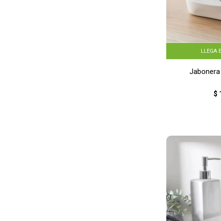
LLEGA 
Jabonera
$