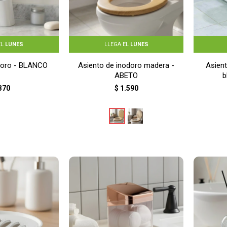
EL
LUNES
LLEGA EL
LUNES
odoro - BLANCO
Asiento de inodoro madera -
Asien
ABETO
b
370
$
1.590