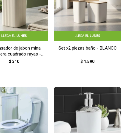
LLEGA EL
LUNES
LLEGA EL
LUNES
nsador de jabon mina
Set x2 piezas baño - BLANCO
era cuadrado rayas -
BLANCO
$
310
$
1.590