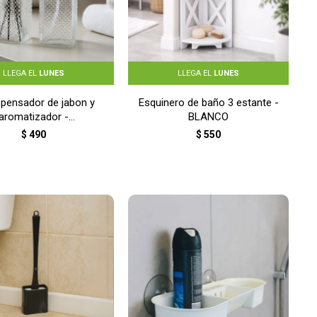
LLEGA EL
LUNES
LLEGA EL
LUNES
ispensador de jabon y
Esquinero de baño 3 estante -
aromatizador -
BLANCO
TRANSPARENTE
$
490
$
550