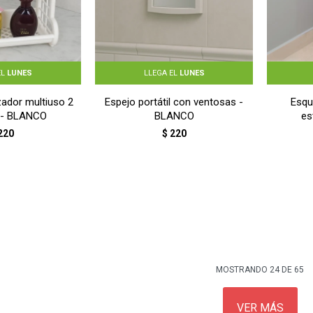
EL
LUNES
LLEGA EL
LUNES
zador multiuso 2
Espejo portátil con ventosas -
Esqu
 - BLANCO
BLANCO
es
220
$
220
MOSTRANDO
24
DE
65
VER MÁS