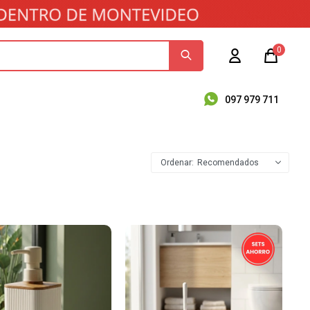
0
097 979 711
Recomendados