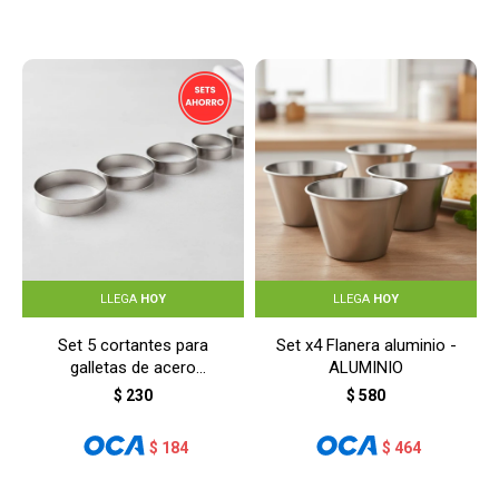
LLEGA
HOY
LLEGA
HOY
Set 5 cortantes para
Set x4 Flanera aluminio -
galletas de acero
ALUMINIO
inoxidable - PLATEADO
$
230
$
580
$
184
$
464