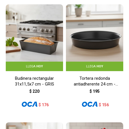
LLEGA
HOY
LLEGA
HOY
Budinera rectangular
Tortera redonda
31x11,5x7 cm - GRIS
antiadherente 24 cm -
GRIS
$
220
$
195
$
176
$
156