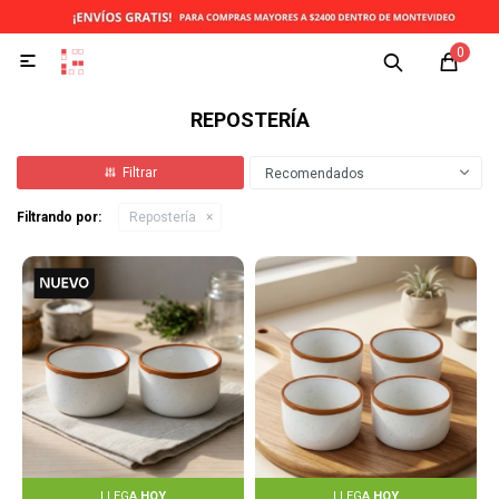
0

REPOSTERÍA
Recomendados
Filtrando por:
Repostería
LLEGA
HOY
LLEGA
HOY