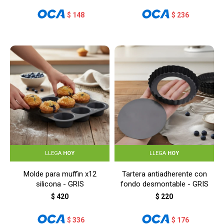
$
148
$
236
LLEGA
HOY
LLEGA
HOY
Molde para muffin x12
Tartera antiadherente con
silicona - GRIS
fondo desmontable - GRIS
$
420
$
220
$
336
$
176