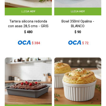
LLEGA
HOY
LLEGA
HOY
Tartera silicona redonda
Bowl 350ml Opalina -
con asas 28,5 cms - GRIS
BLANCO
$
480
$
90
$
384
$
72