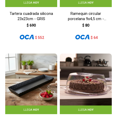
LLEGA
HOY
LLEGA
HOY
Tartera cuadrada silicona
Ramequin circular
23x23cm - GRIS
porcelana 9x4,5 cm -
BLANCO
$
690
$
80
$
552
$
64
LLEGA
HOY
LLEGA
HOY