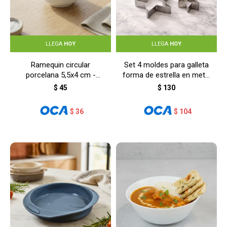
LLEGA
HOY
LLEGA
HOY
Ramequin circular
Set 4 moldes para galleta
porcelana 5,5x4 cm -
forma de estrella en metal
BLANCO
- INOX
$
45
$
130
$
36
$
104