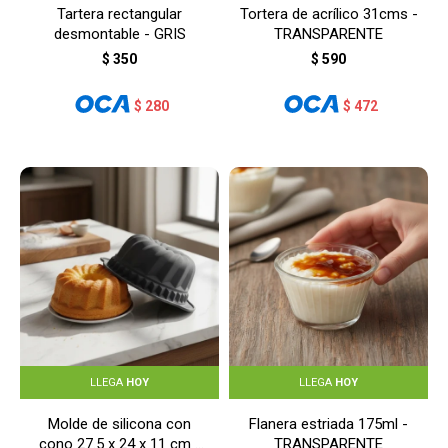
Tartera rectangular
Tortera de acrílico 31cms -
desmontable - GRIS
TRANSPARENTE
$
350
$
590
$
280
$
472
LLEGA
HOY
LLEGA
HOY
Molde de silicona con
Flanera estriada 175ml -
cono 27.5 x 24 x 11 cm -
TRANSPARENTE