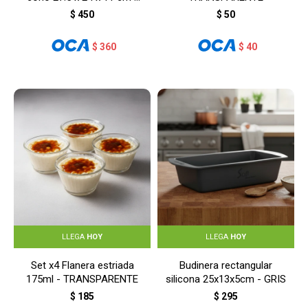
GRIS
$
450
$
50
$
360
$
40
LLEGA
HOY
LLEGA
HOY
Set x4 Flanera estriada
Budinera rectangular
175ml - TRANSPARENTE
silicona 25x13x5cm - GRIS
$
185
$
295