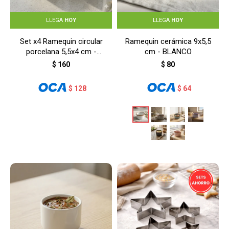
LLEGA
HOY
LLEGA
HOY
Set x4 Ramequin circular
Ramequin cerámica 9x5,5
porcelana 5,5x4 cm -
cm - BLANCO
BLANCO
$
160
$
80
$
128
$
64