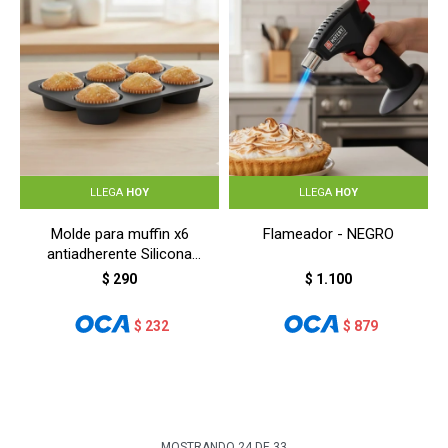
LLEGA
HOY
LLEGA
HOY
Molde para muffin x6
Flameador - NEGRO
antiadherente Silicona
27,5x18,5x3,5 cm - GRIS
$
290
$
1.100
$
232
$
879
MOSTRANDO
24
DE
33