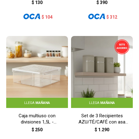
$
130
$
390
$
104
$
312
LLEGA
MAÑANA
LLEGA
MAÑANA
Caja multiuso con
Set de 3 Recipientes
divisiones 1,5L -
AZU/TÉ/CAFÉ con asa
TRANSPARENTE
11x16cm - BEIGE
$
250
$
1.290