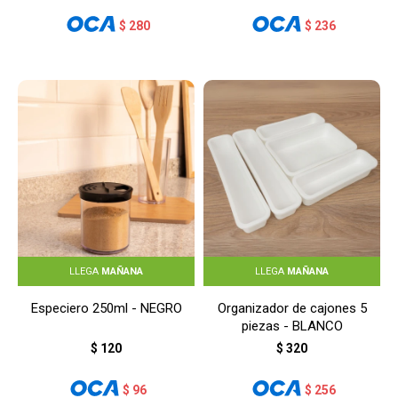
$
280
$
236
LLEGA
MAÑANA
LLEGA
MAÑANA
Especiero 250ml - NEGRO
Organizador de cajones 5
piezas - BLANCO
$
120
$
320
$
96
$
256