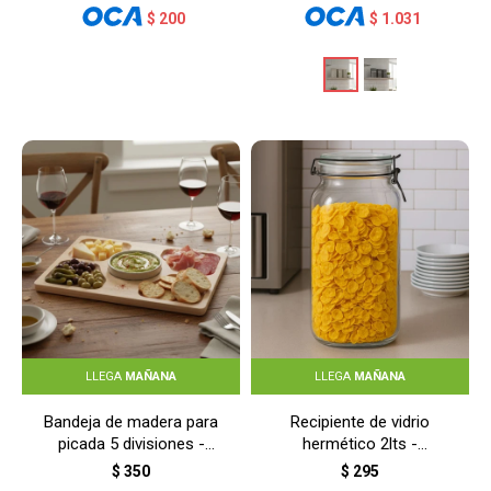
$
200
$
1.031
LLEGA
MAÑANA
LLEGA
MAÑANA
Bandeja de madera para
Recipiente de vidrio
picada 5 divisiones -
hermético 2lts -
MADERA
TRANSPARENTE
$
350
$
295