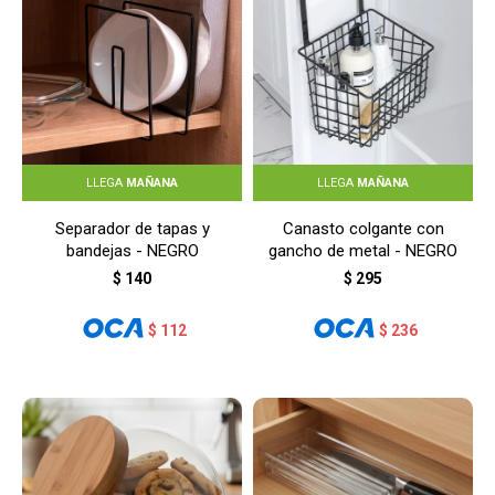
LLEGA
MAÑANA
LLEGA
MAÑANA
Separador de tapas y
Canasto colgante con
bandejas - NEGRO
gancho de metal - NEGRO
$
140
$
295
$
112
$
236