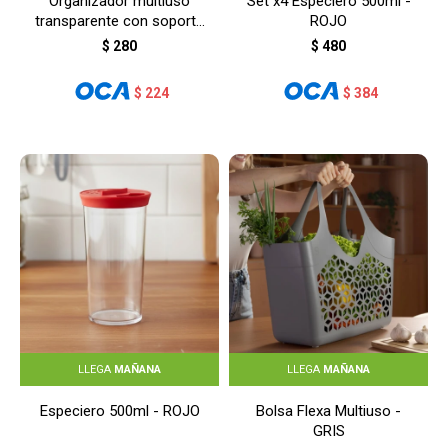
Organizador multiuso
Set x4 Especiero 500ml -
transparente con soporte
ROJO
adhesivo -
$
280
$
480
TRANSPARENTE
$
224
$
384
LLEGA
MAÑANA
LLEGA
MAÑANA
Especiero 500ml - ROJO
Bolsa Flexa Multiuso -
GRIS