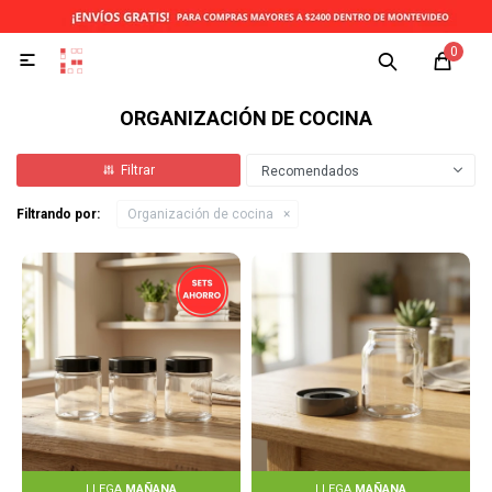
0

ORGANIZACIÓN DE COCINA
Recomendados
Filtrando por:
Organización de cocina
LLEGA
MAÑANA
LLEGA
MAÑANA