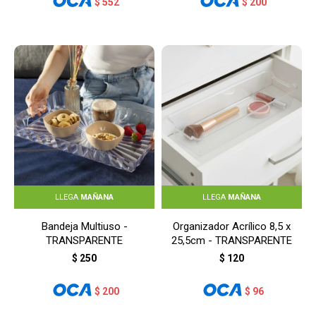
$
552
$
200
LLEGA
MAÑANA
LLEGA
MAÑANA
Bandeja Multiuso -
Organizador Acrílico 8,5 x
TRANSPARENTE
25,5cm - TRANSPARENTE
$
250
$
120
$
200
$
96