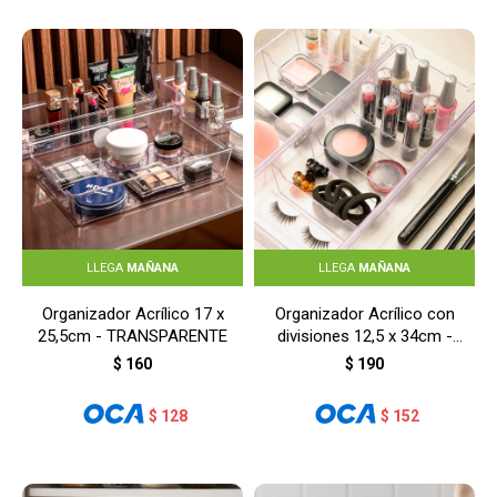
LLEGA
MAÑANA
LLEGA
MAÑANA
Organizador Acrílico 17 x
Organizador Acrílico con
25,5cm - TRANSPARENTE
divisiones 12,5 x 34cm -
TRANSPARENTE
$
160
$
190
$
128
$
152