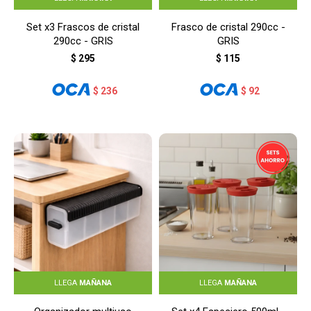
Set x3 Frascos de cristal
Frasco de cristal 290cc -
290cc - GRIS
GRIS
$
295
$
115
$
236
$
92
LLEGA
MAÑANA
LLEGA
MAÑANA