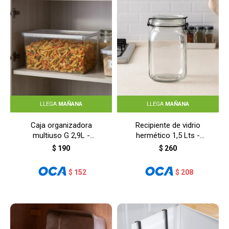
LLEGA
MAÑANA
LLEGA
MAÑANA
Caja organizadora
Recipiente de vidrio
multiuso G 2,9L -
hermético 1,5 Lts -
TRANSPARENTE
TRANSPARENTE
$
190
$
260
$
152
$
208