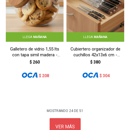
LLEGA
MAÑANA
LLEGA
MAÑANA
Galletero de vidrio 1,55 lts
Cubiertero organizador de
con tapa simil madera -
cuchillos 42x13x6 cm -
TRANSPARENTE
TRANSPARENTE
$
260
$
380
$
208
$
304
MOSTRANDO
24
DE
51
VER MÁS