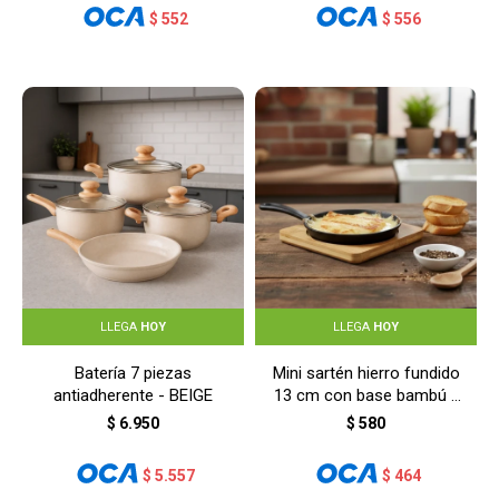
$
552
$
556
LLEGA
HOY
LLEGA
HOY
Batería 7 piezas
Mini sartén hierro fundido
antiadherente - BEIGE
13 cm con base bambú -
NEGRO
$
6.950
$
580
$
5.557
$
464