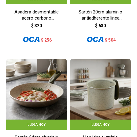
Asadera desmontable
Sartén 20cm aluminio
acero carbono
antiadherente linea
31,5X21,2X3CM - NEGRO
cerámica - BEIGE
$
320
$
630
$
256
$
504
LLEGA
HOY
LLEGA
HOY