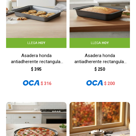
LLEGA
HOY
LLEGA
HOY
Asadera honda
Asadera honda
antiadherente rectangular
antiadherente rectangular
42,5x29x5 cm - GRIS
30x20x4 cm - GRIS
$
395
$
250
$
316
$
200