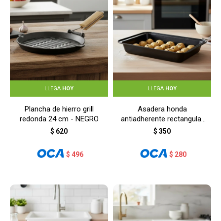
LLEGA
HOY
LLEGA
HOY
Plancha de hierro grill
Asadera honda
redonda 24 cm - NEGRO
antiadherente rectangular
37,5x25,5x5 cm - GRIS
$
620
$
350
$
496
$
280