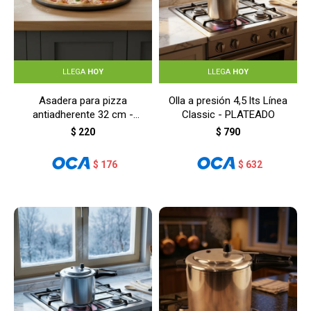
LLEGA
HOY
LLEGA
HOY
Asadera para pizza
Olla a presión 4,5 lts Línea
antiadherente 32 cm -
Classic - PLATEADO
GRIS
$
220
$
790
$
176
$
632