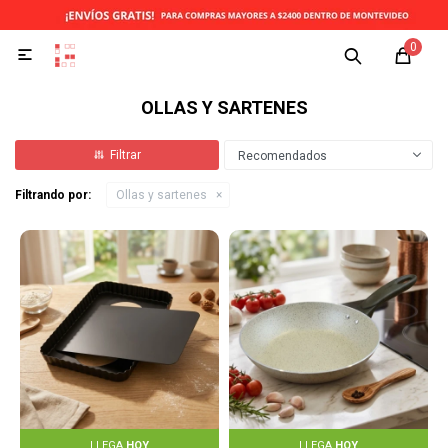
0

OLLAS Y SARTENES
Recomendados
Filtrando por:
Ollas y sartenes
LLEGA
HOY
LLEGA
HOY