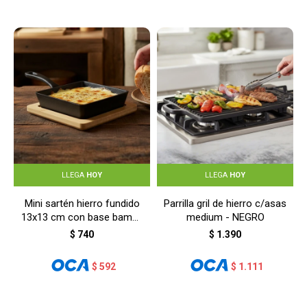
LLEGA
HOY
LLEGA
HOY
Mini sartén hierro fundido
Parrilla gril de hierro c/asas
13x13 cm con base bambú
medium - NEGRO
- NEGRO
$
740
$
1.390
$
592
$
1.111