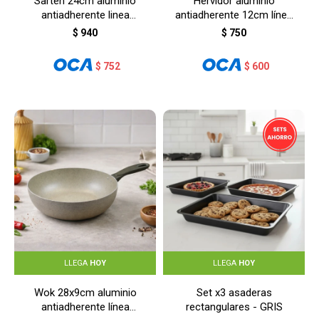
Sartén 24cm aluminio
Hervidor aluminio
antiadherente linea
antiadherente 12cm línea
cerámica - BEIGE
cerámica - BEIGE
$
940
$
750
$
752
$
600
LLEGA
HOY
LLEGA
HOY
Wok 28x9cm aluminio
Set x3 asaderas
antiadherente línea
rectangulares - GRIS