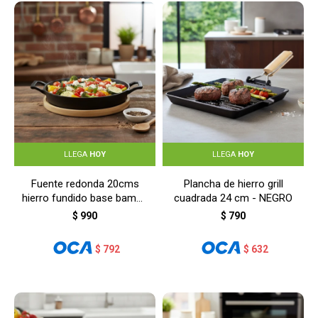
LLEGA
HOY
LLEGA
HOY
Fuente redonda 20cms
Plancha de hierro grill
hierro fundido base bambú
cuadrada 24 cm - NEGRO
- NEGRO
$
990
$
790
$
792
$
632