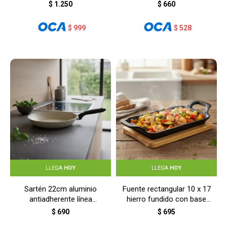
cerámica - BEIGE
$
1.250
$
660
$
999
$
528
LLEGA
HOY
LLEGA
HOY
Sartén 22cm aluminio
Fuente rectangular 10 x 17
antiadherente línea
hierro fundido con base
cerámica - BEIGE
bambú - GRIS
$
690
$
695