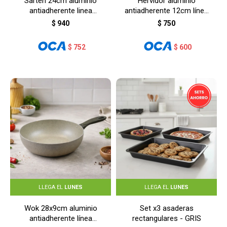
Sartén 24cm aluminio
Hervidor aluminio
antiadherente linea
antiadherente 12cm línea
cerámica - BEIGE
cerámica - BEIGE
$
940
$
750
$
752
$
600
LLEGA EL
LUNES
LLEGA EL
LUNES
Wok 28x9cm aluminio
Set x3 asaderas
antiadherente línea
rectangulares - GRIS