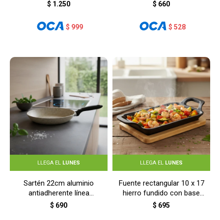
cerámica - BEIGE
$
1.250
$
660
$
999
$
528
LLEGA EL
LUNES
LLEGA EL
LUNES
Sartén 22cm aluminio
Fuente rectangular 10 x 17
antiadherente línea
hierro fundido con base
cerámica - BEIGE
bambú - GRIS
$
690
$
695