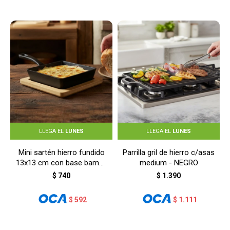
LLEGA EL
LUNES
LLEGA EL
LUNES
Mini sartén hierro fundido
Parrilla gril de hierro c/asas
13x13 cm con base bambú
medium - NEGRO
- NEGRO
$
740
$
1.390
$
592
$
1.111