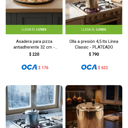
LLEGA EL
LUNES
LLEGA EL
LUNES
Asadera para pizza
Olla a presión 4,5 lts Línea
antiadherente 32 cm -
Classic - PLATEADO
GRIS
$
220
$
790
$
176
$
632