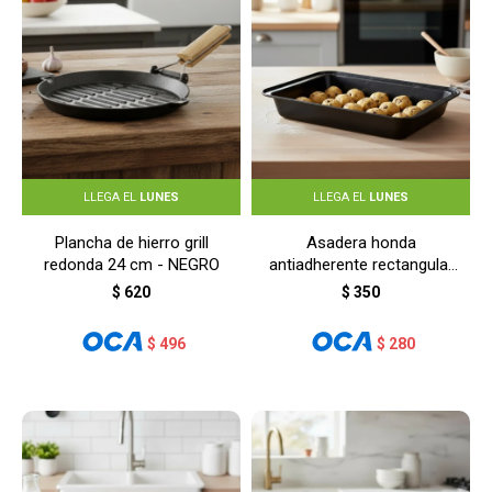
LLEGA EL
LUNES
LLEGA EL
LUNES
Plancha de hierro grill
Asadera honda
redonda 24 cm - NEGRO
antiadherente rectangular
37,5x25,5x5 cm - GRIS
$
620
$
350
$
496
$
280