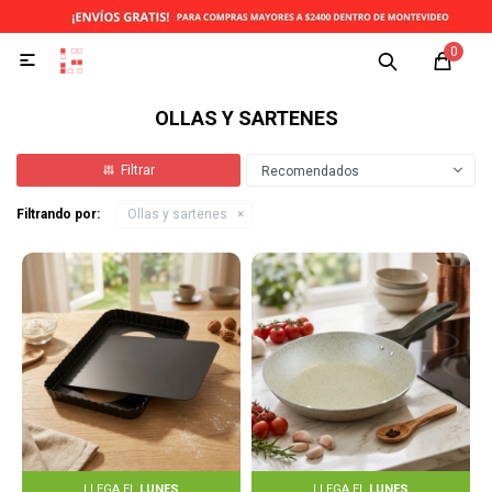
0

OLLAS Y SARTENES
Recomendados
Filtrando por:
Ollas y sartenes
LLEGA EL
LUNES
LLEGA EL
LUNES