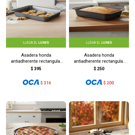
LLEGA EL
LUNES
LLEGA EL
LUNES
Asadera honda
Asadera honda
antiadherente rectangular
antiadherente rectangular
42,5x29x5 cm - GRIS
30x20x4 cm - GRIS
$
395
$
250
$
316
$
200