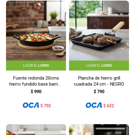
LLEGA EL
LUNES
LLEGA EL
LUNES
Fuente redonda 20cms
Plancha de hierro grill
hierro fundido base bambú
cuadrada 24 cm - NEGRO
- NEGRO
$
990
$
790
$
792
$
632