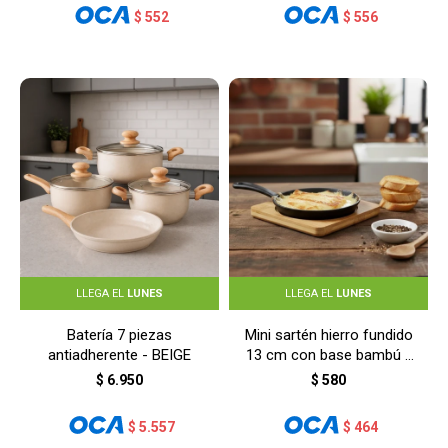
$
552
$
556
LLEGA EL
LUNES
LLEGA EL
LUNES
Batería 7 piezas
Mini sartén hierro fundido
antiadherente - BEIGE
13 cm con base bambú -
NEGRO
$
6.950
$
580
$
5.557
$
464