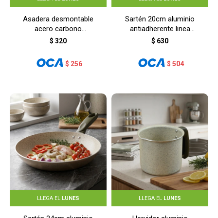
Asadera desmontable
Sartén 20cm aluminio
acero carbono
antiadherente linea
31,5X21,2X3CM - NEGRO
cerámica - BEIGE
$
320
$
630
$
256
$
504
LLEGA EL
LUNES
LLEGA EL
LUNES