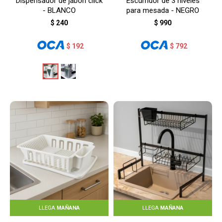
Dispensador de jabón click
Escurridor de 3 niveles
- BLANCO
para mesada - NEGRO
$
240
$
990
$
192
$
792
LLEGA
MAÑANA
LLEGA
MAÑANA