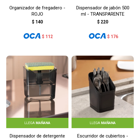
Organizador de fregadero -
Dispensador de jabón 500
ROJO
ml - TRANSPARENTE
$
140
$
220
$
112
$
176
LLEGA
MAÑANA
LLEGA
MAÑANA
Dispensador de detergente
Escurridor de cubiertos -