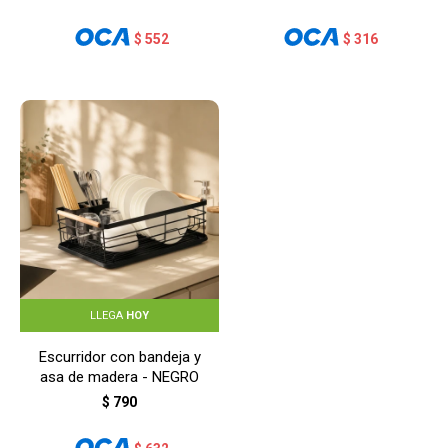
$
552
$
316
LLEGA
HOY
Escurridor con bandeja y
asa de madera - NEGRO
$
790