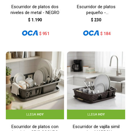
Escurridor de platos dos
Escurridor de platos
niveles de metal - NEGRO
pequeño -
TRANSPARENTE
$
1.190
$
230
$
951
$
184
LLEGA
HOY
LLEGA
HOY
Escurridor de platos con
Escurridor de vajilla simil