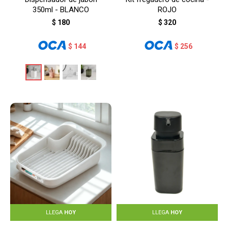
350ml - BLANCO
ROJO
$
180
$
320
$
144
$
256
LLEGA
HOY
LLEGA
HOY