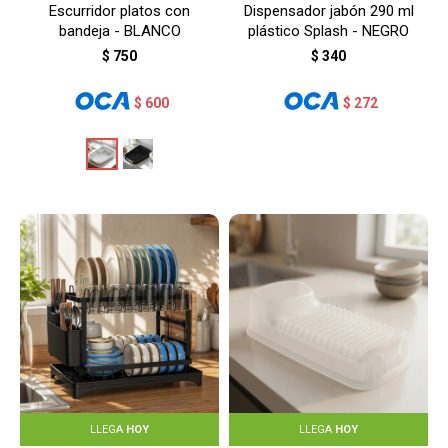
Escurridor platos con
Dispensador jabón 290 ml
bandeja - BLANCO
plástico Splash - NEGRO
$
750
$
340
$
600
$
272
LLEGA
HOY
LLEGA
HOY