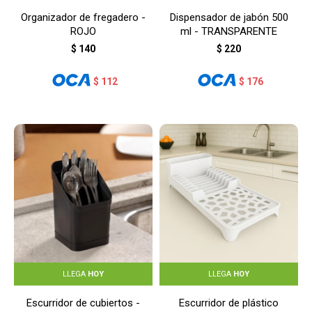
Organizador de fregadero -
Dispensador de jabón 500
ROJO
ml - TRANSPARENTE
$
140
$
220
$
112
$
176
LLEGA
HOY
LLEGA
HOY
Escurridor de cubiertos -
Escurridor de plástico