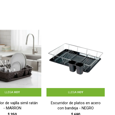
LLEGA
HOY
LLEGA
HOY
or de vajilla simil ratán
Escurridor de platos en acero
- MARRON
con bandeja - NEGRO
$
350
$
690