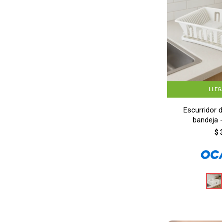
LLE
Escurridor 
bandeja
$