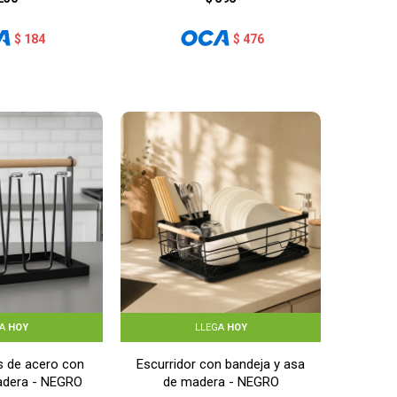
$
184
$
476
GA
HOY
LLEGA
HOY
s de acero con
Escurridor con bandeja y asa
dera - NEGRO
de madera - NEGRO