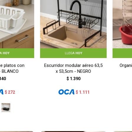
GA
HOY
LLEGA
HOY
de platos con
Escurridor modular aéreo 63,5
Organi
 - BLANCO
x 53,5cm - NEGRO
340
$
1.390
$
272
$
1.111