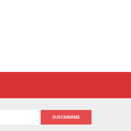
SUSCRIBIRME