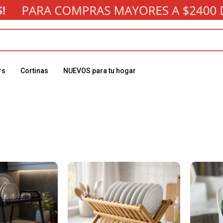
rs
Cortinas
NUEVOS para tu hogar