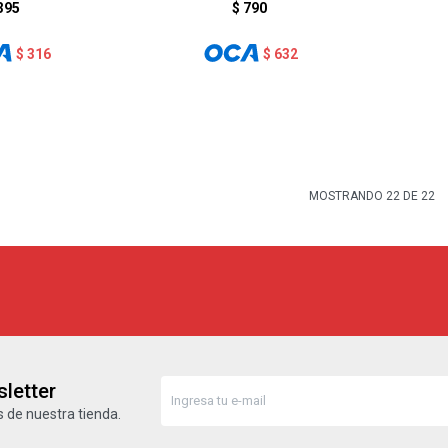
395
$
790
$
316
$
632
MOSTRANDO
22
DE
22
letter
 de nuestra tienda.