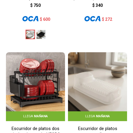
$
750
$
340
$
600
$
272
LLEGA
MAÑANA
LLEGA
MAÑANA
Escurridor de platos dos
Escurridor de platos