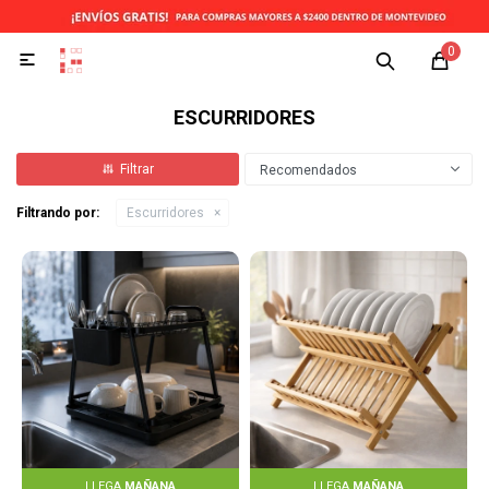
0

ESCURRIDORES
Recomendados
Filtrando por:
Escurridores
LLEGA
MAÑANA
LLEGA
MAÑANA