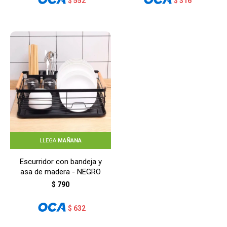
$
552
$
316
LLEGA
MAÑANA
Escurridor con bandeja y
asa de madera - NEGRO
$
790
$
632