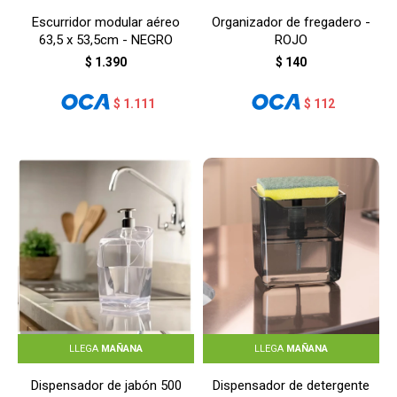
Escurridor modular aéreo
Organizador de fregadero -
63,5 x 53,5cm - NEGRO
ROJO
$
1.390
$
140
$
1.111
$
112
LLEGA
MAÑANA
LLEGA
MAÑANA
Dispensador de jabón 500
Dispensador de detergente