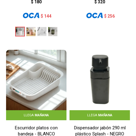
$
180
$
320
$
144
$
256
LLEGA
MAÑANA
LLEGA
MAÑANA
Escurridor platos con
Dispensador jabón 290 ml
bandeja - BLANCO
plástico Splash - NEGRO