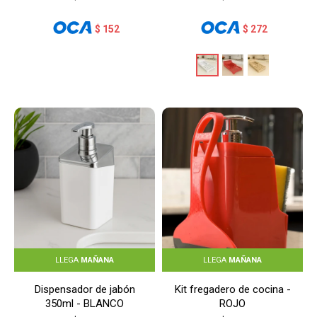
$
152
$
272
LLEGA
MAÑANA
LLEGA
MAÑANA
Dispensador de jabón
Kit fregadero de cocina -
350ml - BLANCO
ROJO