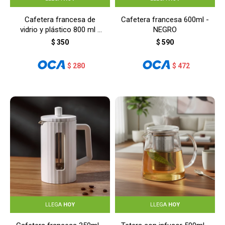
Cafetera francesa de
Cafetera francesa 600ml -
vidrio y plástico 800 ml -
NEGRO
NEGRO
$
350
$
590
$
280
$
472
LLEGA
HOY
LLEGA
HOY