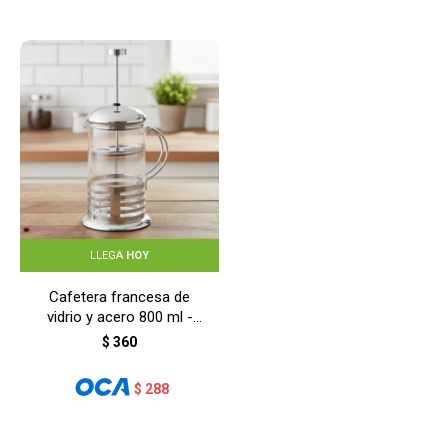
LLEGA
HOY
Cafetera francesa de
vidrio y acero 800 ml -
GRIS
$
360
$
288