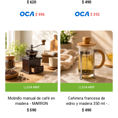
$
620
$
490
$
496
$
392
LLEGA
HOY
LLEGA
HOY
Molinillo manual de café en
Cafetera francesa de
madera - MARRON
vidrio y madera 350 ml -
MADERA
$
590
$
490