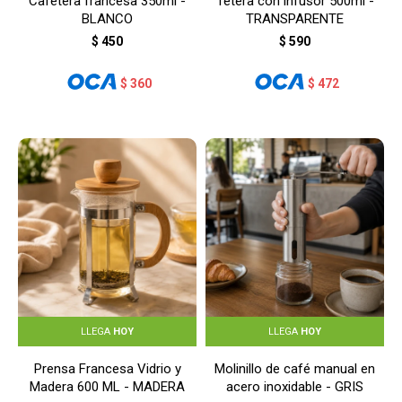
Cafetera francesa 350ml -
Tetera con infusor 500ml -
BLANCO
TRANSPARENTE
$
450
$
590
$
360
$
472
LLEGA
HOY
LLEGA
HOY
Prensa Francesa Vidrio y
Molinillo de café manual en
Madera 600 ML - MADERA
acero inoxidable - GRIS