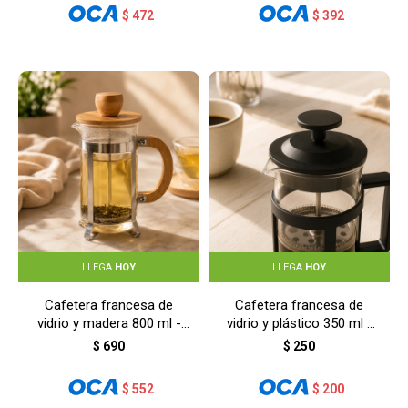
$
472
$
392
LLEGA
HOY
LLEGA
HOY
Cafetera francesa de
Cafetera francesa de
vidrio y madera 800 ml -
vidrio y plástico 350 ml -
MADERA
NEGRO
$
690
$
250
$
552
$
200