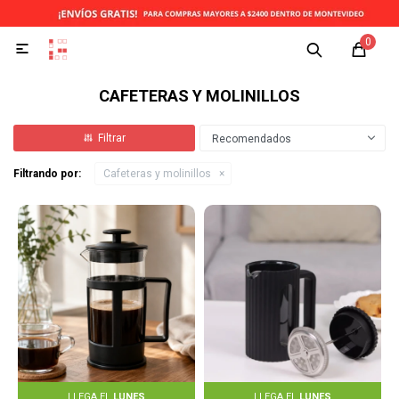
0

CAFETERAS Y MOLINILLOS
Recomendados
Filtrando por:
Cafeteras y molinillos
LLEGA EL
LUNES
LLEGA EL
LUNES