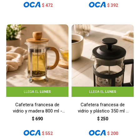
$
472
$
392
LLEGA EL
LUNES
LLEGA EL
LUNES
Cafetera francesa de
Cafetera francesa de
vidrio y madera 800 ml -
vidrio y plástico 350 ml -
MADERA
NEGRO
$
690
$
250
$
552
$
200