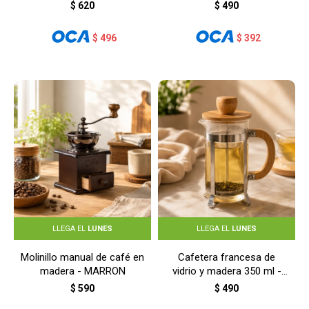
$
620
$
490
$
496
$
392
LLEGA EL
LUNES
LLEGA EL
LUNES
Molinillo manual de café en
Cafetera francesa de
madera - MARRON
vidrio y madera 350 ml -
MADERA
$
590
$
490