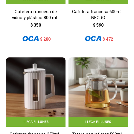
Cafetera francesa de
Cafetera francesa 600ml -
vidrio y plástico 800 ml -
NEGRO
NEGRO
$
350
$
590
$
280
$
472
LLEGA EL
LUNES
LLEGA EL
LUNES