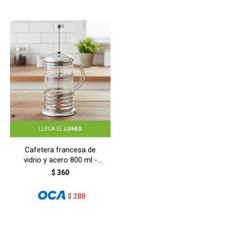
LLEGA EL
LUNES
Cafetera francesa de
vidrio y acero 800 ml -
GRIS
$
360
$
288