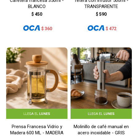
Cafetera francesa 350ml -
Tetera con infusor 500ml -
BLANCO
TRANSPARENTE
$
450
$
590
$
360
$
472
LLEGA EL
LUNES
LLEGA EL
LUNES
Prensa Francesa Vidrio y
Molinillo de café manual en
Madera 600 ML - MADERA
acero inoxidable - GRIS