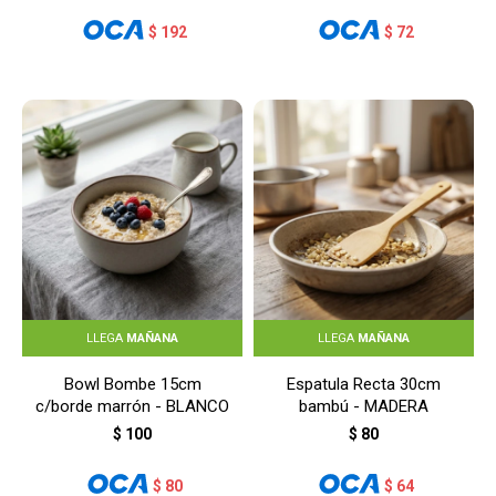
$
192
$
72
LLEGA
MAÑANA
LLEGA
MAÑANA
Bowl Bombe 15cm
Espatula Recta 30cm
c/borde marrón - BLANCO
bambú - MADERA
$
100
$
80
$
80
$
64