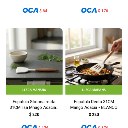
$
64
$
176
LLEGA
MAÑANA
LLEGA
MAÑANA
Espatula Silicona recta
Espatula Recta 31CM
31CM lisa Mnago Acacia -
Mango Acacia - BLANCO
BLANCO
$
220
$
220
$
176
$
176