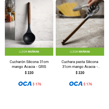
LLEGA
MAÑANA
LLEGA
MAÑANA
Cucharón Silicona 31cm
Cuchara pasta Silicona
mango Acacia - GRIS
31cm mango Acacia -
GRIS
$
220
$
220
$
176
$
176