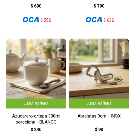
$
690
$
790
$
552
$
632
LLEGA
MAÑANA
LLEGA
MAÑANA
Azucarero c/tapa 300ml
Abrelatas 9cm - INOX
porcelana - BLANCO
$
240
$
90