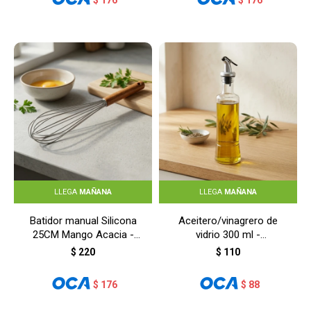
LLEGA
MAÑANA
LLEGA
MAÑANA
Batidor manual Silicona
Aceitero/vinagrero de
25CM Mango Acacia -
vidrio 300 ml -
BLANCO
TRANSPARENTE
$
220
$
110
$
176
$
88