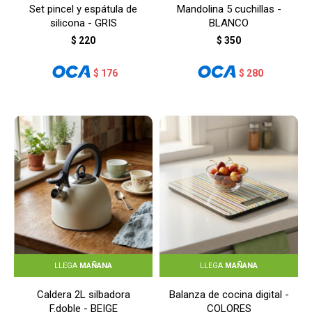
Set pincel y espátula de
Mandolina 5 cuchillas -
silicona - GRIS
BLANCO
$
220
$
350
$
176
$
280
LLEGA
MAÑANA
LLEGA
MAÑANA
Caldera 2L silbadora
Balanza de cocina digital -
F.doble - BEIGE
COLORES