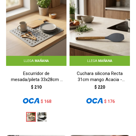
LLEGA
MAÑANA
LLEGA
MAÑANA
Escurridor de
Cuchara silicona Recta
mesada/pileta 33x28cm -
31cm mango Acacia -
GRIS
GRIS
$
210
$
220
$
168
$
176