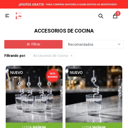
0

ACCESORIOS DE COCINA
Recomendados
Filtrando por:
Accesorios de cocina
LLEGA
MAÑANA
LLEGA
MAÑANA