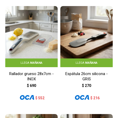
LLEGA
MAÑANA
LLEGA
MAÑANA
Rallador grueso 28x7cm -
Espátula 26cm silicona -
INOX
GRIS
$
690
$
270
$
552
$
216