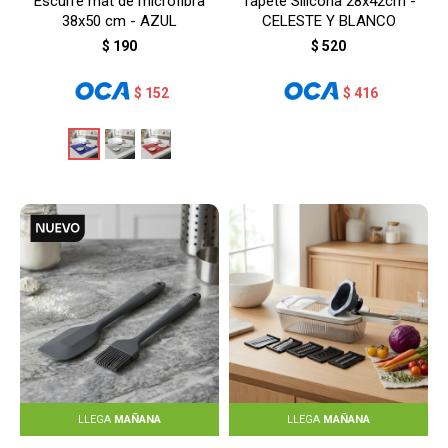
Escurre mat de microfibra
Tapete Silicona 28x42cm -
38x50 cm - AZUL
CELESTE Y BLANCO
$
190
$
520
$
152
$
416
LLEGA
MAÑANA
LLEGA
MAÑANA