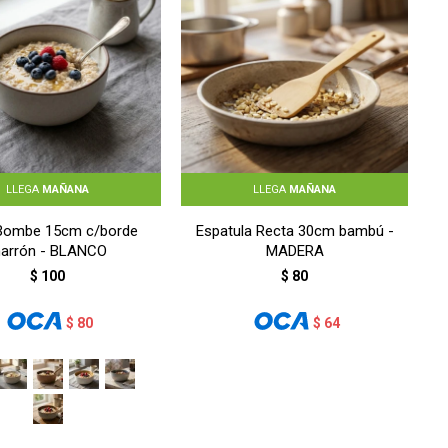
LLEGA
MAÑANA
LLEGA
MAÑANA
Bombe 15cm c/borde
Espatula Recta 30cm bambú -
arrón - BLANCO
MADERA
$
100
$
80
$
80
$
64