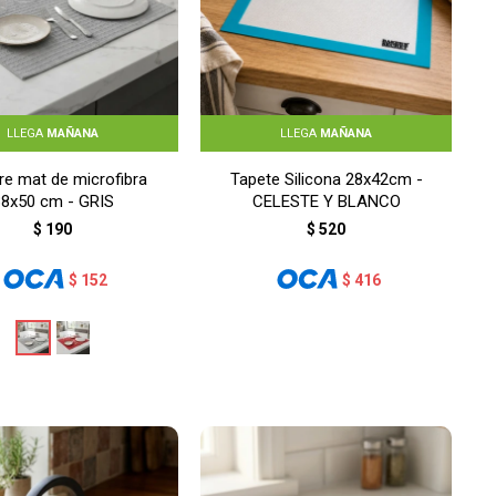
LLEGA
MAÑANA
LLEGA
MAÑANA
re mat de microfibra
Tapete Silicona 28x42cm -
38x50 cm - GRIS
CELESTE Y BLANCO
$
190
$
520
$
152
$
416