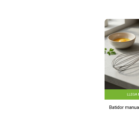
LLEGA
Batidor manua
Mango Acac
$