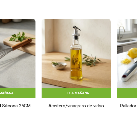
MAÑANA
LLEGA
MAÑANA
l Silicona 25CM
Aceitero/vinagrero de vidrio
Rallado
ia - BLANCO
300 ml - TRANSPARENTE
220
$
110
$
176
$
88