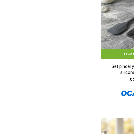
LLEGA
Set pincel 
silicon
$