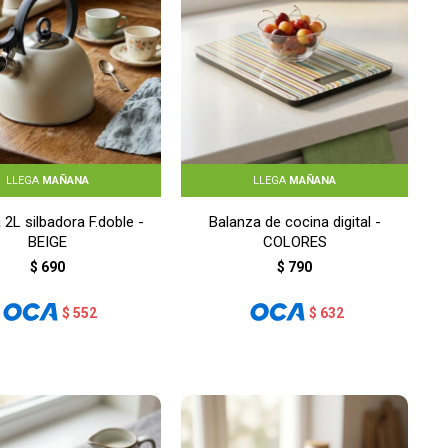
LLEGA
MAÑANA
LLEGA
MAÑANA
 2L silbadora F.doble -
Balanza de cocina digital -
BEIGE
COLORES
$
690
$
790
$
552
$
632