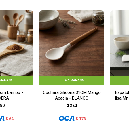
MAÑANA
LLEGA
MAÑANA
0cm bambú -
Cuchara Silicona 31CM Mango
Espatu
DERA
Acacia - BLANCO
lisa M
80
$
220
$
64
$
176