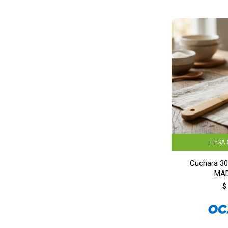
LLEGA
Cuchara 3
MA
$