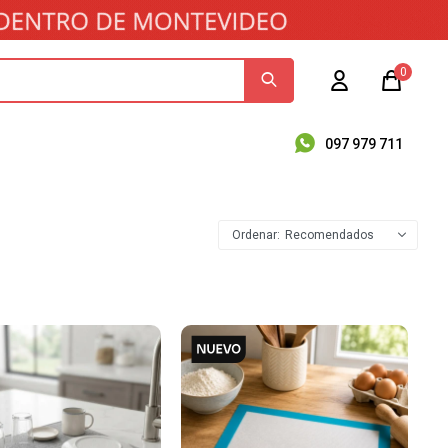
0
097 979 711
Recomendados