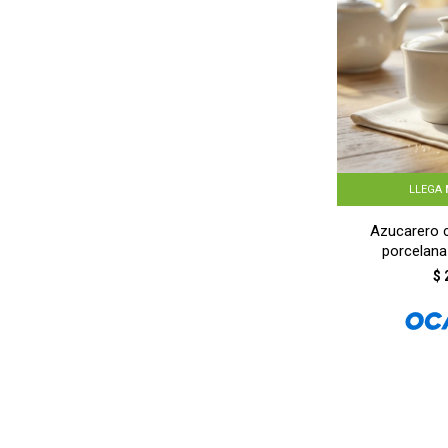
LLEGA
Azucarero 
porcelan
$