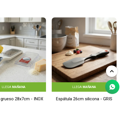
LLEGA
MAÑANA
LLEGA
MAÑANA
r grueso 28x7cm - INOX
Espátula 26cm silicona - GRIS
$
690
$
270
$
552
$
216