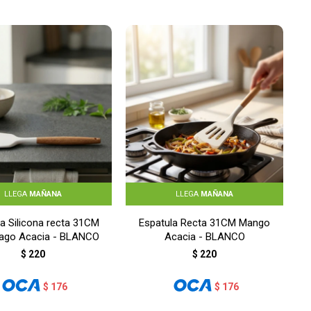
LLEGA
MAÑANA
LLEGA
MAÑANA
la Silicona recta 31CM
Espatula Recta 31CM Mango
nago Acacia - BLANCO
Acacia - BLANCO
$
220
$
220
$
176
$
176