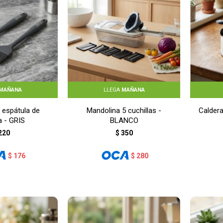
MAÑANA
LLEGA
MAÑANA
y espátula de
Mandolina 5 cuchillas -
Caldera
a - GRIS
BLANCO
220
$
350
$
176
$
280