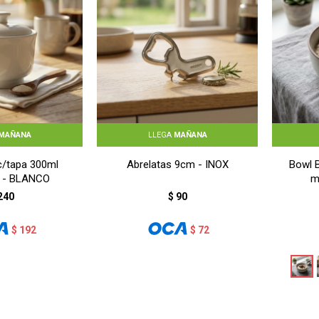
MAÑANA
LLEGA
MAÑANA
c/tapa 300ml
Abrelatas 9cm - INOX
Bowl 
a - BLANCO
m
240
$
90
$
192
$
72