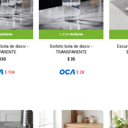
MAÑANA
LLEGA
MAÑANA
 bola de disco -
Sorbito bola de disco -
Escur
PARENTE
TRANSPARENTE
130
$
35
$
104
$
28