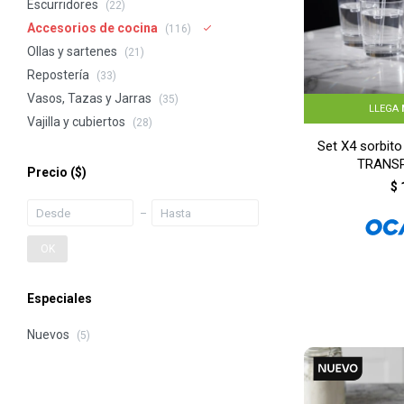
Escurridores
(22)
Accesorios de cocina
(116)
Ollas y sartenes
(21)
Repostería
(33)
Vasos, Tazas y Jarras
(35)
LLEGA
Vajilla y cubiertos
(28)
Set X4 sorbito
TRANS
Precio
($)
$
OK
Especiales
Nuevos
(5)