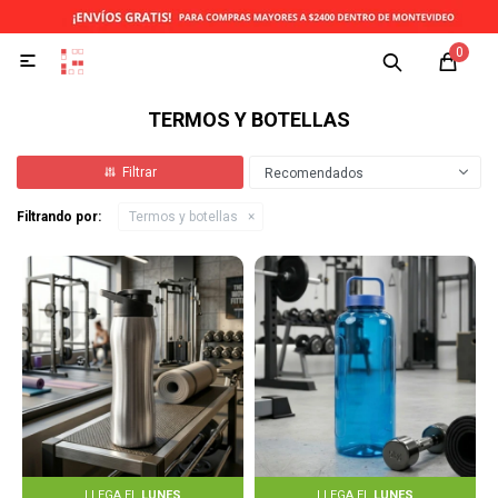
0

TERMOS Y BOTELLAS
Recomendados
Filtrando por:
Termos y botellas
LLEGA EL
LUNES
LLEGA EL
LUNES