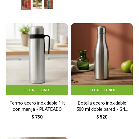
LLEGA EL
LUNES
LLEGA EL
LUNES
Termo acero inoxidable 1 lt
Botella acero inoxidable
con manija - PLATEADO
500 ml doble pared - Gris
metalizado
$
750
$
520