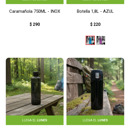
Caramañola 750ML - INOX
Botella 1,8L - AZUL
$
290
$
220
LLEGA EL
LUNES
LLEGA EL
LUNES