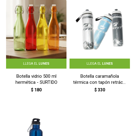
LLEGA EL
LUNES
LLEGA EL
LUNES
Botella vidrio 500 ml
Botella caramañola
hermética - SURTIDO
térmica con tapón retráctil
700 ml - COLORES
$
180
$
330
SURTIDOS