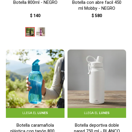
Botella 800ml - NEGRO
Botella con abre facil 450
ml Mobby - NEGRO
$
140
$
580
LLEGA EL
LUNES
LLEGA EL
LUNES
Botella caramañola
Botella deportiva doble
plástica con tapón 800 ml
pared 750 ml - BLANCO