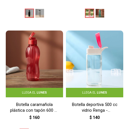
LLEGA EL
LUNES
LLEGA EL
LUNES
Botella caramañola
Botella deportiva 500 cc
plástica con tapón 600 ml
vidrio Renga -
- ROJO
TRANSPARENTE
$
160
$
140