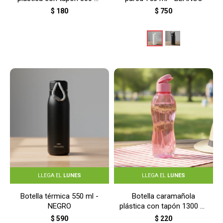
- CELESTE
$
180
$
750
LLEGA EL
LUNES
LLEGA EL
LUNES
Botella térmica 550 ml -
Botella caramañola
NEGRO
plástica con tapón 1300 ml
- ROSADO
$
590
$
220